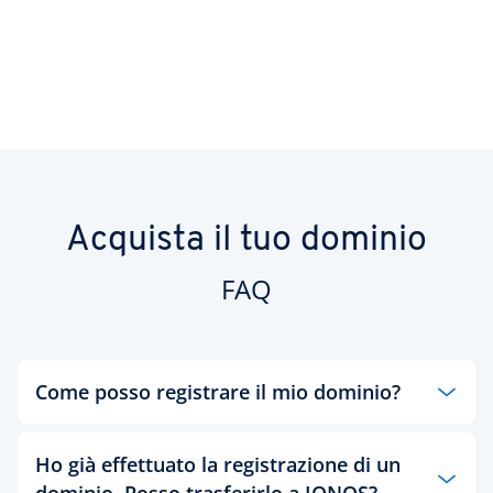
Acquista il tuo dominio
FAQ
Come posso registrare il mio dominio?
Registrare un dominio con IONOS è
Ho già effettuato la registrazione di un
semplicissimo.
dominio. Posso trasferirlo a IONOS?