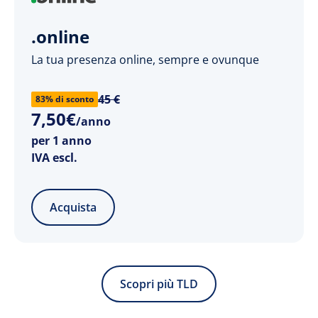
.online
La tua presenza online, sempre e ovunque
45 €
83% di sconto
7
,
50
€
/anno
per 1 anno
IVA escl.
Acquista
Scopri più TLD