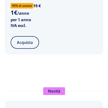
15 €
93% di sconto
1
€
/anno
per 1 anno
IVA escl.
Acquista
Novità