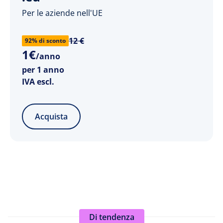
Per le aziende nell'UE
12 €
92% di sconto
1
€
/anno
per 1 anno
IVA escl.
Acquista
Di tendenza