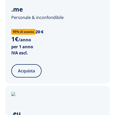
.me
Personale & inconfondibile
20 €
95% di sconto
1
€
/anno
per 1 anno
IVA escl.
Acquista
.eu