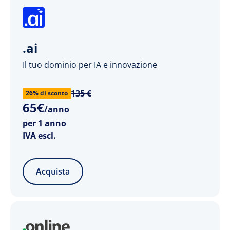
.ai
Il tuo dominio per IA e innovazione
135 €
26% di sconto
65
€
/anno
per 1 anno
IVA escl.
Acquista