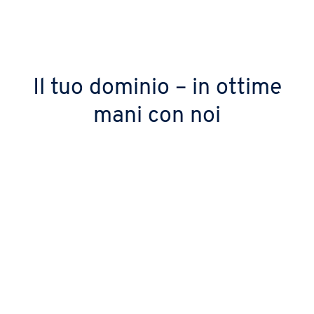
Il tuo dominio – in ottime
mani con noi
IONOS è il principale esperto di
domini in Europa
I clienti IONOS scelgono la nostra
infrastruttura sicura e potente, con cui
gestiamo 22 milioni di domini.