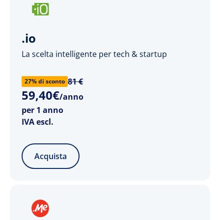
.io
La scelta intelligente per tech & startup
81 €
27% di sconto
59
,
40
€
/anno
per 1 anno
IVA escl.
Acquista