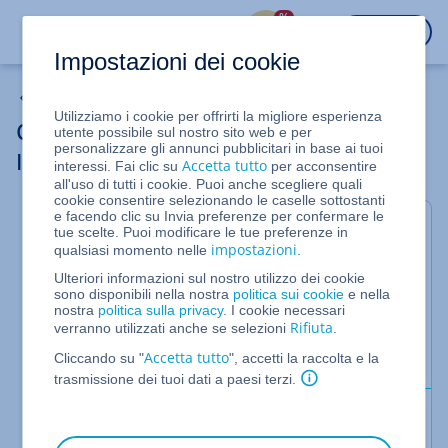
%
ACCEDI
Impostazioni dei cookie
Certificati SSL gestiti da IONOS
Utilizziamo i cookie per offrirti la migliore esperienza
Configurare un certificato SSL gestito da
utente possibile sul nostro sito web e per
personalizzare gli annunci pubblicitari in base ai tuoi
IONOS (SSL Premium)
Accetta tutto
interessi. Fai clic su
per acconsentire
all'uso di tutti i cookie. Puoi anche scegliere quali
cookie consentire selezionando le caselle sottostanti
e facendo clic su Invia preferenze per confermare le
Per pacchetti Hosting
tue scelte. Puoi modificare le tue preferenze in
impostazioni
qualsiasi momento nelle
.
Puoi configurare il tuo certificato SSL personale
Ulteriori informazioni sul nostro utilizzo dei cookie
direttamente dal tuo account IONOS. Con la
sono disponibili nella nostra
politica sui cookie
e nella
nostra
politica sulla privacy
. I cookie necessari
configurazione, il certificato SSL viene rilasciato al
Rifiuta
verranno utilizzati anche se selezioni
.
dominio desiderato, installato nello spazio web e
Accetta tutto
Cliccando su "
", accetti la raccolta e la
attivato automaticamente.
trasmissione dei tuoi dati a paesi terzi.
Requisiti
Il pacchetto contiene un certificato SSL non