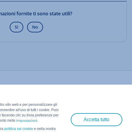
azioni fornite ti sono state utili?
Sì
No
stro sito web e per personalizzare gli
nsentire all'uso di tutti i cookie. Puoi
e facendo clic su Invia preferenze per
Accetta tutto
impostazioni
mento nelle
.
tra
politica sui cookie
e nella nostra