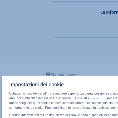
Le inform
Stampa pagina
Impostazioni dei cookie
Utilizziamo i cookie per offrirti la migliore esperienza utente possibile sul no
Applicazione Mobile IONOS
Accetta tutto
annunci pubblicitari in base ai tuoi interessi. Fai clic su
per acco
anche scegliere quali cookie consentire selezionando le caselle sottostanti 
confermare le tue scelte. Puoi modificare le tue preferenze in qualsiasi mo
Ulteriori informazioni sul nostro utilizzo dei cookie sono disponibili nella nos