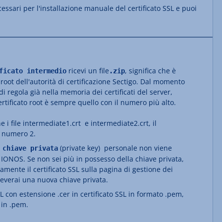
cessari per l'installazione manuale del certificato SSL e puoi
ricevi un file
, significa che è
ficato intermedio
.zip
 root dell'autorità di certificazione Sectigo. Dal momento
a di regola già nella memoria dei certificati del server,
certificato root è sempre quello con il numero più alto.
ne i file intermediate1.crt e intermediate2.crt, il
il numero 2.
a
(private key) personale non viene
chiave privata
IONOS. Se non sei più in possesso della chiave privata,
mente il certificato SSL sulla pagina di gestione dei
iceverai una nuova chiave privata.
SSL con estensione .cer in certificato SSL in formato .pem,
 in .pem.