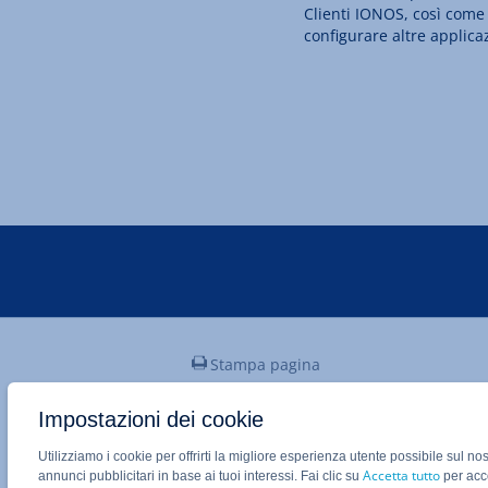
Clienti IONOS, così come
configurare altre applicaz
Stampa pagina
Impostazioni dei cookie
Applicazione Mobile IONOS
Utilizziamo i cookie per offrirti la migliore esperienza utente possibile sul no
Accetta tutto
annunci pubblicitari in base ai tuoi interessi. Fai clic su
per acco