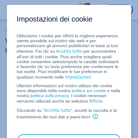
%
ACCEDI
Impostazioni dei cookie
Utilizzare un dominio
Utilizziamo i cookie per offrirti la migliore esperienza
Verificare se un contratto contiene uno
utente possibile sul nostro sito web e per
personalizzare gli annunci pubblicitari in base ai tuoi
spazio web
Accetta tutto
interessi. Fai clic su
per acconsentire
all'uso di tutti i cookie. Puoi anche scegliere quali
cookie consentire selezionando le caselle sottostanti
e facendo clic su Invia preferenze per confermare le
Grazie alle istruzioni qui riportate potrai scoprire se
tue scelte. Puoi modificare le tue preferenze in
impostazioni
qualsiasi momento nelle
.
il tuo contratto IONOS include uno spazio web.
Queste informazioni sono importanti perché alcuni
Ulteriori informazioni sul nostro utilizzo dei cookie
sono disponibili nella nostra
politica sui cookie
e nella
tipi di utilizzo di un dominio possono essere
nostra
politica sulla privacy
. I cookie necessari
utilizzati solo se il dominio si trova in un contratto
Rifiuta
verranno utilizzati anche se selezioni
.
che include uno spazio web.
Accetta tutto
Cliccando su "
", accetti la raccolta e la
trasmissione dei tuoi dati a paesi terzi.
Non tutti i contratti IONOS includono uno
spazio web