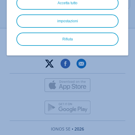
Accetta tutto
impostazioni
Stampa pagina
Rifiuta
IONOS SE
• 2026