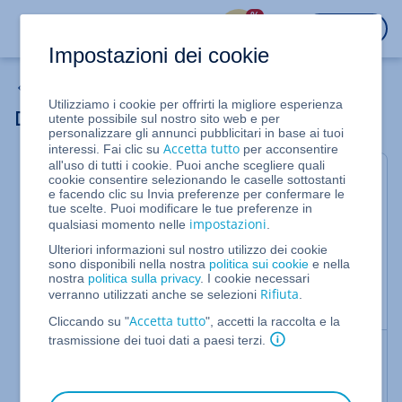
%
ACCEDI
Impostazioni dei cookie
Domini
Utilizziamo i cookie per offrirti la migliore esperienza
Dominio esterno: breve descrizione
utente possibile sul nostro sito web e per
personalizzare gli annunci pubblicitari in base ai tuoi
Accetta tutto
interessi. Fai clic su
per acconsentire
all'uso di tutti i cookie. Puoi anche scegliere quali
Un dominio esterno è un dominio registrato presso
cookie consentire selezionando le caselle sottostanti
e facendo clic su Invia preferenze per confermare le
un altro provider che viene utilizzato, senza
tue scelte. Puoi modificare le tue preferenze in
trasferimento di dominio, con i prodotti di IONOS.
impostazioni
qualsiasi momento nelle
.
Ulteriori informazioni sul nostro utilizzo dei cookie
Nonostante venga utilizzato con i prodotti di
sono disponibili nella nostra
politica sui cookie
e nella
IONOS, il dominio rimane invariato e continua a
nostra
politica sulla privacy
. I cookie necessari
essere fatturato come sempre presso il provider in
Rifiuta
verranno utilizzati anche se selezioni
.
cui è stato registrato.
Accetta tutto
Cliccando su "
", accetti la raccolta e la
trasmissione dei tuoi dati a paesi terzi.
Le informazioni fornite ti sono state utili?
Sì
No