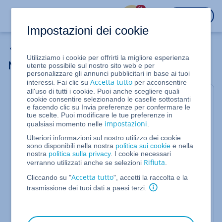
%
ACCEDI
Impostazioni dei cookie
Domini
Utilizziamo i cookie per offrirti la migliore esperienza
Name server: breve descrizione
utente possibile sul nostro sito web e per
personalizzare gli annunci pubblicitari in base ai tuoi
Accetta tutto
interessi. Fai clic su
per acconsentire
all'uso di tutti i cookie. Puoi anche scegliere quali
Il name server è un computer che gestisce le
cookie consentire selezionando le caselle sottostanti
e facendo clic su Invia preferenze per confermare le
informazioni relative all'assegnazione dei nomi di
tue scelte. Puoi modificare le tue preferenze in
dominio agli indirizzi IP.
impostazioni
qualsiasi momento nelle
.
Ulteriori informazioni sul nostro utilizzo dei cookie
Un name server assegna a ogni singolo nome di
sono disponibili nella nostra
politica sui cookie
e nella
dominio un indirizzo IP specifico ed è responsabile
nostra
politica sulla privacy
. I cookie necessari
del fatto che il tuo dominio sia raggiungibile da un
Rifiuta
verranno utilizzati anche se selezioni
.
unico indirizzo IP stabilito. Per assegnare
Accetta tutto
Cliccando su "
", accetti la raccolta e la
automaticamente un indirizzo IP a un dominio
trasmissione dei tuoi dati a paesi terzi.
IONOS durante la sua registrazione, IONOS utilizza
dei name server propri.
Le impostazioni standard di IONOS prevedono che