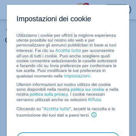
%
ACCEDI
Impostazioni dei cookie
Mail Basic
Utilizziamo i cookie per offrirti la migliore esperienza
Configurare un indirizzo di inoltro
utente possibile sul nostro sito web e per
personalizzare gli annunci pubblicitari in base ai tuoi
Accetta tutto
interessi. Fai clic su
per acconsentire
all'uso di tutti i cookie. Puoi anche scegliere quali
In questo articolo ti mostriamo come configurare un
cookie consentire selezionando le caselle sottostanti
indirizzo di inoltro su IONOS. Un indirizzo di inoltro
e facendo clic su Invia preferenze per confermare le
tue scelte. Puoi modificare le tue preferenze in
è un indirizzo che non possiede una casella di
impostazioni
qualsiasi momento nelle
.
posta elettronica propria, ma serve semplicemente
per inoltrare le e-mail in arrivo a un altro indirizzo
Ulteriori informazioni sul nostro utilizzo dei cookie
sono disponibili nella nostra
politica sui cookie
e nella
e-mail (l'indirizzo di destinazione).
nostra
politica sulla privacy
. I cookie necessari
Rifiuta
Per creare un indirizzo di inoltro, procedi come
verranno utilizzati anche se selezioni
.
segue:
Accetta tutto
Cliccando su "
", accetti la raccolta e la
trasmissione dei tuoi dati a paesi terzi.
Su IONOS, apri la sezione
e, se possiedi
E-mail
più di un contratto, seleziona quello desiderato.
Accedi e apri la sezione E-mail