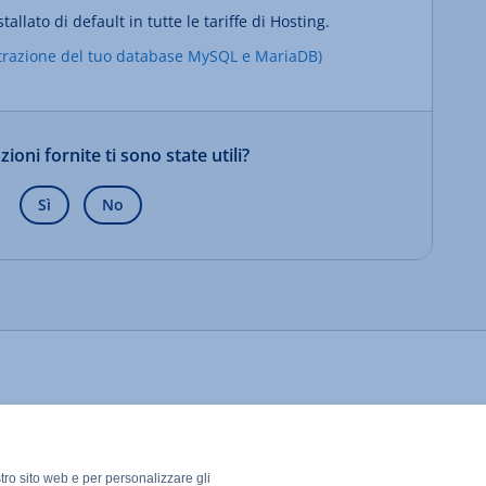
ato di default in tutte le tariffe di Hosting.
razione del tuo database MySQL e MariaDB)
ioni fornite ti sono state utili?
Sì
No
stro sito web e per personalizzare gli