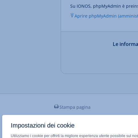
Su IONOS, phpMyAdmin è preinstall
Aprire phpMyAdmin (amminist
Le informaz
Stampa pagina
Impostazioni dei cookie
Applicazione Mobile IONOS
Utilizziamo i cookie per offrirti la migliore esperienza utente possibile sul no