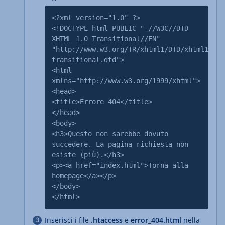
<?xml version="1.0" ?>
<!DOCTYPE html PUBLIC "-//W3C//DTD
XHTML 1.0 Transitional//EN"
"http://www.w3.org/TR/xhtml1/DTD/xhtml1-
transitional.dtd">
<html
xmlns="http://www.w3.org/1999/xhtml">
<head>
<title>Errore 404</title>
</head>
<body>
<h3>Questo non sarebbe dovuto
succedere. La pagina richiesta non
esiste (più).</h3>
<p><a href="index.html">Torna alla
homepage</a></p>
</body>
</html>
Inserisci i file
.htaccess
e
error_404.html
nella