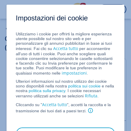
%
ACCEDI
Impostazioni dei cookie
Altri linguaggi di scripting e programmazione
Utilizziamo i cookie per offrirti la migliore esperienza
Creare una propria pagina di errore
utente possibile sul nostro sito web e per
personalizzare gli annunci pubblicitari in base ai tuoi
(Hosting Linux)
Accetta tutto
interessi. Fai clic su
per acconsentire
all'uso di tutti i cookie. Puoi anche scegliere quali
cookie consentire selezionando le caselle sottostanti
e facendo clic su Invia preferenze per confermare le
In questo articolo, ti spieghiamo come creare le tue
tue scelte. Puoi modificare le tue preferenze in
impostazioni
qualsiasi momento nelle
.
pagine di errore per i visitatori del tuo sito web.
Ulteriori informazioni sul nostro utilizzo dei cookie
In questo modo puoi rendere più facile per i tuoi
sono disponibili nella nostra
politica sui cookie
e nella
visitatori comprendere i messaggi di errore
nostra
politica sulla privacy
. I cookie necessari
sostituendo quelli standard mostrati dal server con
Rifiuta
verranno utilizzati anche se selezioni
.
dei messaggi di errore creati da te. Come esempio,
Accetta tutto
Cliccando su "
", accetti la raccolta e la
ti mostriamo come impostare una pagina di errore
trasmissione dei tuoi dati a paesi terzi.
per il messaggio di errore 404 (not found).
Nota bene