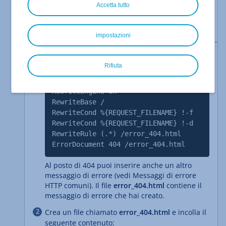
Accetta tutto
I messaggi di errore creati personalmente si
applicano sempre a tutti i domini del pacchetto in
cui si trova il sito web.
impostazioni
Crea un file nominato
.htaccess
e aggiungi il
Rifiuta
seguente contenuto:
RewriteEngine On
RewriteBase /
RewriteCond %{REQUEST_FILENAME} !-f
RewriteCond %{REQUEST_FILENAME} !-d
RewriteRule (.*) /error_404.html
ErrorDocument 404 /error_404.html
Al posto di 404 puoi inserire anche un altro
messaggio di errore (vedi Messaggi di errore
HTTP comuni). Il file
error_404.html
contiene il
messaggio di errore che hai creato.
Crea un file chiamato
error_404.html
e incolla il
seguente contenuto: