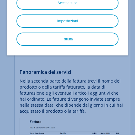
Accetta tutto
impostazioni
Rifiuta
Panoramica dei servizi
Nella seconda parte della fattura trovi il nome del
prodotto o della tariffa fatturato, la data di
fatturazione e gli eventuali articoli aggiuntivi che
hai ordinato. Le fatture ti vengono inviate sempre
nella stessa data, che dipende dal giorno in cui hai
acquistato il prodotto o la tariffa.