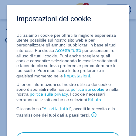
%
ACCEDI
Impostazioni dei cookie
Fatture & pagamenti
Utilizziamo i cookie per offrirti la migliore esperienza
Com'è fatta una fattura di IONOS?
utente possibile sul nostro sito web e per
personalizzare gli annunci pubblicitari in base ai tuoi
Accetta tutto
interessi. Fai clic su
per acconsentire
all'uso di tutti i cookie. Puoi anche scegliere quali
In questo articolo ti illustriamo nel dettaglio com'è
cookie consentire selezionando le caselle sottostanti
fatta una fattura emessa da IONOS.
e facendo clic su Invia preferenze per confermare le
tue scelte. Puoi modificare le tue preferenze in
impostazioni
qualsiasi momento nelle
.
Dati di fattura
Ulteriori informazioni sul nostro utilizzo dei cookie
sono disponibili nella nostra
politica sui cookie
e nella
In alto a destra trovi sempre
numero della fattura
e
nostra
politica sulla privacy
. I cookie necessari
la
data
, l'
ID cliente
e il
numero del contratto
. L'ID
Rifiuta
verranno utilizzati anche se selezioni
.
cliente è importante per poter eseguire l'accesso al
Accetta tutto
Cliccando su "
", accetti la raccolta e la
proprio account IONOS e per potersi indentificare
trasmissione dei tuoi dati a paesi terzi.
al telefono nel caso in cui si contatti l'Assistenza
Clienti IONOS (insieme all'ID cliente è necessario
anche fornire il PIN telefonico, che puoi trovare nel
tuo account IONOS).