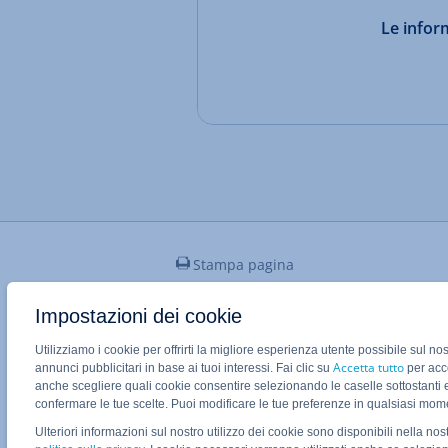
Le inform
Stampa pagina
Impostazioni dei cookie
Applicazione Mobile IONOS
Utilizziamo i cookie per offrirti la migliore esperienza utente possibile sul no
Accetta tutto
annunci pubblicitari in base ai tuoi interessi. Fai clic su
per acco
anche scegliere quali cookie consentire selezionando le caselle sottostanti 
confermare le tue scelte. Puoi modificare le tue preferenze in qualsiasi mo
Ulteriori informazioni sul nostro utilizzo dei cookie sono disponibili nella nos