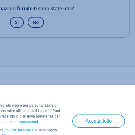
azioni fornite ti sono state utili?
Sì
No
stro sito web e per personalizzare gli
nsentire all'uso di tutti i cookie. Puoi
e facendo clic su Invia preferenze per
Accetta tutto
impostazioni
mento nelle
.
tra
politica sui cookie
e nella nostra