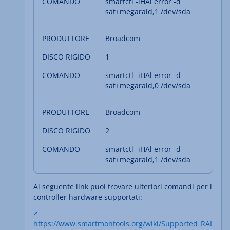
smartctl -iHAl error -d
sat+megaraid,1 /dev/sda
Broadcom
1
smartctl -iHAl error -d
sat+megaraid,0 /dev/sda
Broadcom
2
smartctl -iHAl error -d
sat+megaraid,1 /dev/sda
Al seguente link puoi trovare ulteriori comandi per i
controller hardware supportati:
https://www.smartmontools.org/wiki/Supported_RAI