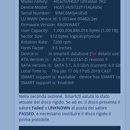
Model Family:     Hitachi/HGST Ultrastar 7K2

Device Model:     HGST HUS722T1TALA604

Serial Number:    WMC6M0JAUEV8

LU WWN Device Id: 5 0014ee 00482c2ec

Firmware Version: RAGNWA07

User Capacity:    1,000,204,886,016 bytes [1.00 TB]

Sector Size:      512 bytes logical/physical

Rotation Rate:    7200 rpm

Form Factor:      3.5 inches

Device is:        In smartctl database [
for
 details use: -P s
ATA Version is:   ACS-3 T13/2161-D revision 5

SATA Version is:  SATA 3.1, 6.0 Gb/s (current: 6.0 Gb/s)

Local Time is:    Thu Jan 17 06:17:05 2019 CAST

SMART support is: Available - device has SMART capabilit
SMART support is: Enabled

Nella seconda sezione, Smartctl valuta lo stato
attuale del disco rigido. Se ad es. il disco presenta il
valore
Failed
o
UNKNOWN
al posto del valore
PASSED
, è necessario sostituire il disco rigido il
prima possibile.