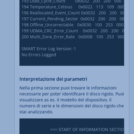
193 Load_Cycle_Count        0x0032   200   200   000    Old_age
194 Temperature_Celsius     0x0022   113   109   000    Old_a
196 Reallocated_Event_Count 0x0032   200   200   000    Old_
197 Current_Pending_Sector  0x0032   200   200   000    Old_
198 Offline_Uncorrectable   0x0030   100   253   000    Old_ag
199 UDMA_CRC_Error_Count    0x0032   200   200   000    Old_
200 Multi_Zone_Error_Rate   0x0008   100   253   000    Old_ag
SMART Error Log Version: 1

No Errors Logged

Interpretazione dei parametri
Nella prima sezione puoi trovare le informazioni
necessarie per poter identificare il disco rigido. Puoi
visualizzare as es. il modello del dispositivo, il
numero di serie e le dimensioni del disco rigido che
stai analizzando.
			=== START OF INFORMATION SECTION ===
