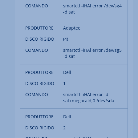
smartctl -iHAl error /dev/sg4
-d sat
Adaptec
(4)
smartctl -iHAl error /dev/sg5
-d sat
Dell
1
smartctl -iHAl error -d
sat+megaraid,0 /dev/sda
Dell
2