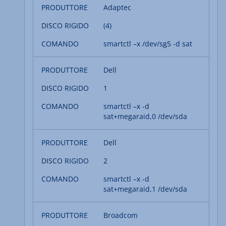
Adaptec
(4)
smartctl –x /dev/sg5 -d sat
Dell
1
smartctl –x -d
sat+megaraid,0 /dev/sda
Dell
2
smartctl –x -d
sat+megaraid,1 /dev/sda
Broadcom