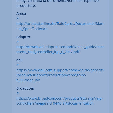
di log, consulta la documentazione del rispettivo
produttore.
Areca
http://areca.starline.de/RaidCards/Documents/Man
ual_Spec/Software
Adaptec
http://download.adaptec.com/pdfs/user_guide/micr
osemi_raid_controller_iug_6_2017.pdf
dell
https://www.dell.com/support/home/de/de/debsdt1
/product-support/product/poweredge-rc-
h330/manuals
Broadcom
https://www.broadcom.com/products/storage/raid-
controllers/megaraid-9440-8i#documentation