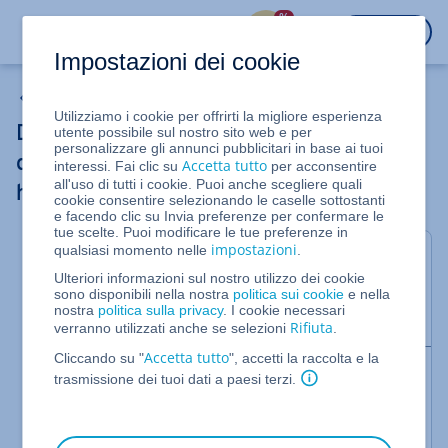
%
ACCEDI
Impostazioni dei cookie
Server Dedicati
Utilizziamo i cookie per offrirti la migliore esperienza
Diagnosi e sostituzione di un disco rigido
utente possibile sul nostro sito web e per
personalizzare gli annunci pubblicitari in base ai tuoi
difettoso (Server Dedicato Windows con
Accetta tutto
interessi. Fai clic su
per acconsentire
all'uso di tutti i cookie. Puoi anche scegliere quali
hardware RAID)
cookie consentire selezionando le caselle sottostanti
e facendo clic su Invia preferenze per confermare le
tue scelte. Puoi modificare le tue preferenze in
impostazioni
qualsiasi momento nelle
.
In questo articolo ti spieghiamo come identificare
Ulteriori informazioni sul nostro utilizzo dei cookie
un disco rigido difettoso e preparare il server alla
sono disponibili nella nostra
politica sui cookie
e nella
sua sostituzione.
nostra
politica sulla privacy
. I cookie necessari
Rifiuta
verranno utilizzati anche se selezioni
.
Accetta tutto
Cliccando su "
", accetti la raccolta e la
Nota bene:
trasmissione dei tuoi dati a paesi terzi.
Questo articolo presuppone una conoscenza di
base su come amministrare un server con sistema
operativo Linux. Se hai domande o hai bisogno di