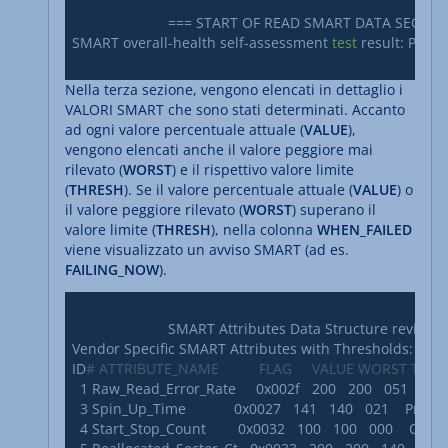
			=== START OF READ SMART DATA SECTION ===

SMART overall-health self-assessment 
test
 result: PASSE
Nella terza sezione, vengono elencati in dettaglio i
VALORI SMART che sono stati determinati. Accanto
ad ogni valore percentuale attuale (
VALUE
),
vengono elencati anche il valore peggiore mai
rilevato (
WORST
) e il rispettivo valore limite
(
THRESH
). Se il valore percentuale attuale (
VALUE
) o
il valore peggiore rilevato (
WORST
) superano il
valore limite (
THRESH
), nella colonna
WHEN_FAILED
viene visualizzato un avviso SMART (ad es.
FAILING_NOW
).
			SMART Attributes Data Structure revision number: 16

Vendor Specific SMART Attributes with Thresholds:

ID
# ATTRIBUTE_NAME          FLAG     VALUE WORST TH
  1 Raw_Read_Error_Rate     0x002f   200   200   051    Pre-fai
  3 Spin_Up_Time            0x0027   141   140   021    Pre-fail 
  4 Start_Stop_Count        0x0032   100   100   000    Old_age 