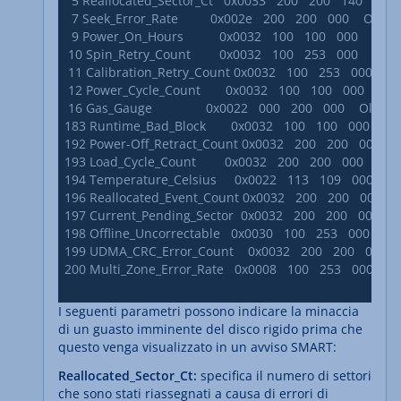
  5 Reallocated_Sector_Ct   0x0033   200   200   140    Pre-fail
  7 Seek_Error_Rate         0x002e   200   200   000    Old_age 
  9 Power_On_Hours          0x0032   100   100   000    Old_age
 10 Spin_Retry_Count        0x0032   100   253   000    Old_age
 11 Calibration_Retry_Count 0x0032   100   253   000    Old_a
 12 Power_Cycle_Count       0x0032   100   100   000    Old_ag
 16 Gas_Gauge               0x0022   000   200   000    Old_age
183 Runtime_Bad_Block       0x0032   100   100   000    Old_ag
192 Power-Off_Retract_Count 0x0032   200   200   000    Old_
193 Load_Cycle_Count        0x0032   200   200   000    Old_age
194 Temperature_Celsius     0x0022   113   109   000    Old_a
196 Reallocated_Event_Count 0x0032   200   200   000    Old_
197 Current_Pending_Sector  0x0032   200   200   000    Old_
198 Offline_Uncorrectable   0x0030   100   253   000    Old_ag
199 UDMA_CRC_Error_Count    0x0032   200   200   000    Old_
200 Multi_Zone_Error_Rate   0x0008   100   253   000    Old_ag
I seguenti parametri possono indicare la minaccia
di un guasto imminente del disco rigido prima che
questo venga visualizzato in un avviso SMART:
Reallocated_Sector_Ct:
specifica il numero di settori
che sono stati riassegnati a causa di errori di