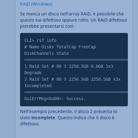
RAID (Windows)
Se manca un disco nell'array RAID, è possibile che
questo sia difettoso oppure rotto. Un RAID difettoso
potrebbe presentarsi così:
CLI> rsf info
# Name Disks TotalCap FreeCap
DiskChannels State
==============================================
1 Raid Set # 00 3 2250.5GB 0.0GB 1x3
Degrade
2 Raid Set # 00 3 2250.5GB 2250.5GB x2x
Incompleted
==============================================
GuiErrMsg<0x00>: Success.
Nell'esempio precedente, il disco 2 presenta lo
stato
Incomplete
. Questo indica che il disco è
difettoso.