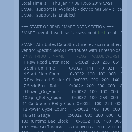
Local Time is:    Thu Jan 17 06:17:05 2019 CAST

SMART support is: Available - device has SMART capabilit
SMART support is: Enabled

=== START OF READ SMART DATA SECTION ===

SMART overall-health self-assessment 
test
 result: PASSE
SMART Attributes Data Structure revision number: 16

Vendor Specific SMART Attributes with Thresholds:

ID
# ATTRIBUTE_NAME          FLAG     VALUE WORST TH
  1 Raw_Read_Error_Rate     0x002f   200   200   051    Pre-fai
  3 Spin_Up_Time            0x0027   141   140   021    Pre-fail 
  4 Start_Stop_Count        0x0032   100   100   000    Old_age 
  5 Reallocated_Sector_Ct   0x0033   200   200   140    Pre-fail
  7 Seek_Error_Rate         0x002e   200   200   000    Old_age 
  9 Power_On_Hours          0x0032   100   100   000    Old_age
 10 Spin_Retry_Count        0x0032   100   253   000    Old_age
 11 Calibration_Retry_Count 0x0032   100   253   000    Old_a
 12 Power_Cycle_Count       0x0032   100   100   000    Old_ag
 16 Gas_Gauge               0x0022   000   200   000    Old_age
183 Runtime_Bad_Block       0x0032   100   100   000    Old_ag
192 Power-Off_Retract_Count 0x0032   200   200   000    Old_