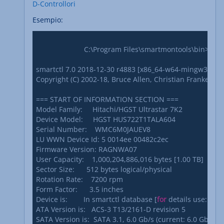
D-Controllori
Esempio:
			C:\Program Files\smartmontools\bin>smartctl -iHAl error /dev/sg1 -d areca,1

smartctl 7.0 2018-12-30 r4883 [x86_64-w64-mingw32-2016]
Copyright (C) 2002-18, Bruce Allen, Christian Franke, w
=== START OF INFORMATION SECTION ===

Model Family:     Hitachi/HGST Ultrastar 7K2

Device Model:     HGST HUS722T1TALA604

Serial Number:    WMC6M0JAUEV8

LU WWN Device Id: 5 0014ee 00482c2ec

Firmware Version: RAGNWA07

User Capacity:    1,000,204,886,016 bytes [1.00 TB]

Sector Size:      512 bytes logical/physical

Rotation Rate:    7200 rpm

Form Factor:      3.5 inches

Device is:        In smartctl database [
for
 details use: -P s
ATA Version is:   ACS-3 T13/2161-D revision 5

SATA Version is:  SATA 3.1, 6.0 Gb/s (current: 6.0 Gb/s)
