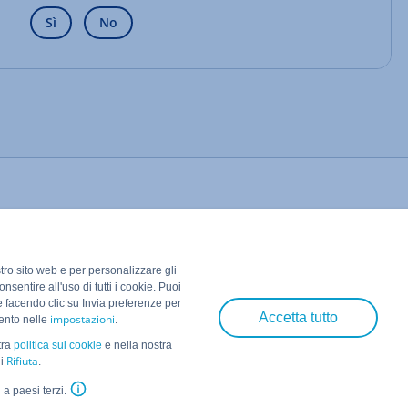
Sì
No
stro sito web e per personalizzare gli
nsentire all'uso di tutti i cookie. Puoi
e facendo clic su Invia preferenze per
Accetta tutto
impostazioni
mento nelle
.
tra
politica sui cookie
e nella nostra
Rifiuta
ni
.
IONOS SE
• 2026
 a paesi terzi.