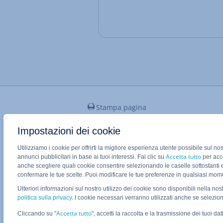
Stampa pagina
Impostazioni dei cookie
Utilizziamo i cookie per offrirti la migliore esperienza utente possibile sul no
Applicazione Mobile IONOS
Accetta tutto
annunci pubblicitari in base ai tuoi interessi. Fai clic su
per acco
anche scegliere quali cookie consentire selezionando le caselle sottostanti 
confermare le tue scelte. Puoi modificare le tue preferenze in qualsiasi mo
Ulteriori informazioni sul nostro utilizzo dei cookie sono disponibili nella nos
politica sulla privacy
. I cookie necessari verranno utilizzati anche se selezio
Stato del sistema sconosciuto
Accetta tutto
Cliccando su "
", accetti la raccolta e la trasmissione dei tuoi dati