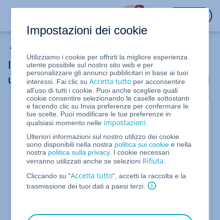
%
ACCEDI
Impostazioni dei cookie
Soluzioni di backup
Utilizziamo i cookie per offrirti la migliore esperienza
Informazioni importanti per il ripristino di
utente possibile sul nostro sito web e per
personalizzare gli annunci pubblicitari in base ai tuoi
un server Cloud IONOS con 0,5 GB di RAM
Accetta tutto
interessi. Fai clic su
per acconsentire
all'uso di tutti i cookie. Puoi anche scegliere quali
cookie consentire selezionando le caselle sottostanti
e facendo clic su Invia preferenze per confermare le
Presta attenzione al fatto che hai bisogno di almeno
tue scelte. Puoi modificare le tue preferenze in
impostazioni
qualsiasi momento nelle
.
1 GB di RAM nel tuo server per ripristinare un
backup completo del server. In caso contrario, il
Ulteriori informazioni sul nostro utilizzo dei cookie
sono disponibili nella nostra
politica sui cookie
e nella
ripristino del backup fallirà. Per ripristinare un
nostra
politica sulla privacy
. I cookie necessari
backup da un server cloud con 0,5 GB di RAM, ti
Rifiuta
verranno utilizzati anche se selezioni
.
consigliamo di aumentare temporaneamente la
Accetta tutto
Cliccando su "
", accetti la raccolta e la
RAM a 1 GB. Dopo aver ripristinato il backup, puoi
trasmissione dei tuoi dati a paesi terzi.
ridurre nuovamente la memoria del server cloud a
0,5 GB di RAM.