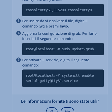
console=ttyS1,115200 console=tty0
Per uscire da vi e salvare il file, digita il
comando
:wq
e premi
Invio
.
Aggiorna la configurazione di grub. Per farlo,
inserisci il seguente comando:
root@localhost:~# sudo update-grub
Per attivare il servizio, digita il seguente
comando:
root@localhost:~# systemctl enable
serial-getty@ttyS1.service
Le informazioni fornite ti sono state utili?
Sì
No