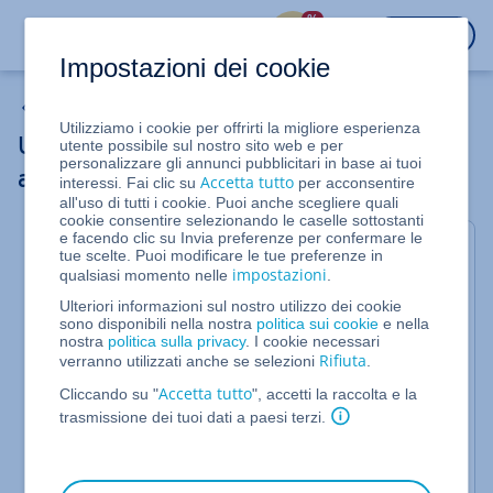
%
ACCEDI
Impostazioni dei cookie
Server Dedicati
Utilizziamo i cookie per offrirti la migliore esperienza
Utilizzare la console seriale per accedere
utente possibile sul nostro sito web e per
personalizzare gli annunci pubblicitari in base ai tuoi
al server (Server Dedicato)
Accetta tutto
interessi. Fai clic su
per acconsentire
all'uso di tutti i cookie. Puoi anche scegliere quali
cookie consentire selezionando le caselle sottostanti
e facendo clic su Invia preferenze per confermare le
Per Server Dedicati gestiti nel Cloud Panel
tue scelte. Puoi modificare le tue preferenze in
impostazioni
qualsiasi momento nelle
.
Questo articolo spiega come utilizzare la console
seriale per accedere al server nel caso in cui il tuo
Ulteriori informazioni sul nostro utilizzo dei cookie
sono disponibili nella nostra
politica sui cookie
e nella
Server Dedicato non fosse più accessibile tramite
nostra
politica sulla privacy
. I cookie necessari
SSH o connessione desktop remota.
Rifiuta
verranno utilizzati anche se selezioni
.
La console seriale ti permette di gestire il tuo Server
Accetta tutto
Cliccando su "
", accetti la raccolta e la
Dedicato in modo alternativo. Se il Server Dedicato
trasmissione dei tuoi dati a paesi terzi.
non è più accessibile tramite SSH o connessione
desktop remota, puoi accedere tramite questa
console per correggere errori nella configurazione o