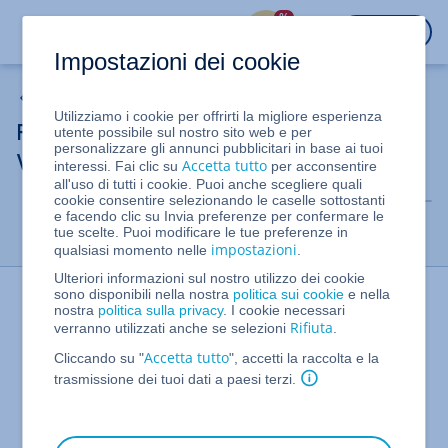
%
ACCEDI
Impostazioni dei cookie
VPS Linux e VPS Windows (dal 16/05/2023)
Utilizziamo i cookie per offrirti la migliore esperienza
Rimuovere indirizzi IPv6 pubblici da un
utente possibile sul nostro sito web e per
personalizzare gli annunci pubblicitari in base ai tuoi
VPS
Accetta tutto
interessi. Fai clic su
per acconsentire
all'uso di tutti i cookie. Puoi anche scegliere quali
cookie consentire selezionando le caselle sottostanti
e facendo clic su Invia preferenze per confermare le
tue scelte. Puoi modificare le tue preferenze in
impostazioni
qualsiasi momento nelle
.
Ulteriori informazioni sul nostro utilizzo dei cookie
Stampa pagina
sono disponibili nella nostra
politica sui cookie
e nella
nostra
politica sulla privacy
. I cookie necessari
Rifiuta
verranno utilizzati anche se selezioni
.
Accetta tutto
Cliccando su "
", accetti la raccolta e la
trasmissione dei tuoi dati a paesi terzi.