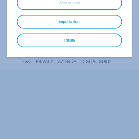
Accetta tutto
impostazioni
Rifiuta
IONOS SE
• 2026
T&C
PRIVACY
AZIENDA
DIGITAL GUIDE