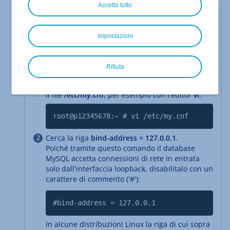
Accetta tutto
Personalizzare la configurazione di MySQL
Per abilitare l'accesso di rete ad un database
impostazioni
MySQL, modifica la configurazione del server
MySQL e riavvialo. Puoi modificare la configurazione
nel file
/etc/my.cnf
.
Rifiuta
Accedi come
root
sul tuo Server Dedicato e apri
il file
/etc/my.cnf
, per esempio con l'editor
vi
:
root@p12345678:~ # vi /etc/my.cnf
Cerca la riga
bind-address = 127.0.0.1
.
Poiché tramite questo comando il database
MySQL accetta connessioni di rete in entrata
solo dall'interfaccia loopback, disabilitalo con un
carattere di commento ('#'):
#bind-address = 127.0.0.1
In alcune distribuzioni Linux la riga di cui sopra