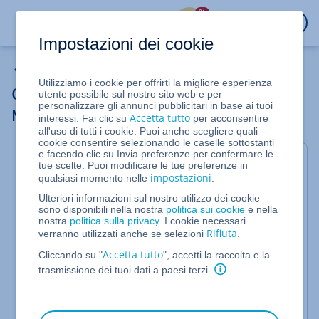
%
ACCEDI
Impostazioni dei cookie
Server Dedicati
Utilizziamo i cookie per offrirti la migliore esperienza
Consentire accessi esterni ad un server
utente possibile sul nostro sito web e per
personalizzare gli annunci pubblicitari in base ai tuoi
MySQL
Accetta tutto
interessi. Fai clic su
per acconsentire
all'uso di tutti i cookie. Puoi anche scegliere quali
cookie consentire selezionando le caselle sottostanti
e facendo clic su Invia preferenze per confermare le
Per Server Linux
tue scelte. Puoi modificare le tue preferenze in
impostazioni
qualsiasi momento nelle
.
In questo articolo ti spieghiamo come rendere un
Ulteriori informazioni sul nostro utilizzo dei cookie
server MySQL accessibile dall'esterno.
sono disponibili nella nostra
politica sui cookie
e nella
nostra
politica sulla privacy
. I cookie necessari
Quando un server viene creato, normalmente non è
Rifiuta
verranno utilizzati anche se selezioni
.
possibile alcun accesso esterno al server MySQL.
Tuttavia, in alcuni casi, è necessario accedere al
Accetta tutto
Cliccando su "
", accetti la raccolta e la
server MySQL attraverso la rete. Questo include
trasmissione dei tuoi dati a paesi terzi.
l'utilizzo di alcuni software di amministrazione di
database o l'utilizzo del server come server di
database dedicato.