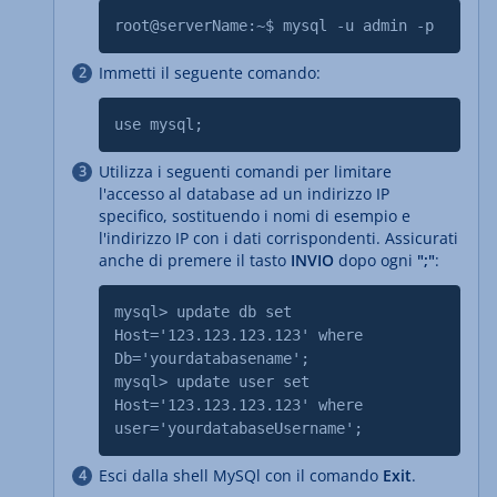
root@serverName:~$ mysql -u admin -p
Immetti il seguente comando:
use mysql;
Utilizza i seguenti comandi per limitare
l'accesso al database ad un indirizzo IP
specifico, sostituendo i nomi di esempio e
l'indirizzo IP con i dati corrispondenti. Assicurati
anche di premere il tasto
INVIO
dopo ogni
";"
:
mysql> update db set
Host='123.123.123.123' where
Db='yourdatabasename';
mysql> update user set
Host='123.123.123.123' where
user='yourdatabaseUsername';
Esci dalla shell MySQl con il comando
Exit
.