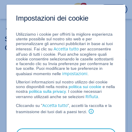
%
ACCEDI
Impostazioni dei cookie
VPS Linux e VPS Windows (dal 16/05/2023)
Utilizziamo i cookie per offrirti la migliore esperienza
Sospendere un server (VPS e Server
utente possibile sul nostro sito web e per
personalizzare gli annunci pubblicitari in base ai tuoi
Cloud migrato)
Accetta tutto
interessi. Fai clic su
per acconsentire
all'uso di tutti i cookie. Puoi anche scegliere quali
cookie consentire selezionando le caselle sottostanti
e facendo clic su Invia preferenze per confermare le
Per Server Cloud migrato, VPS Linux e VPS
tue scelte. Puoi modificare le tue preferenze in
Windows gestiti nel Cloud Panel
impostazioni
qualsiasi momento nelle
.
In questo articolo spieghiamo come sospendere un
Ulteriori informazioni sul nostro utilizzo dei cookie
sono disponibili nella nostra
politica sui cookie
e nella
Server Cloud migrato all'interno del Cloud Panel:
nostra
politica sulla privacy
. I cookie necessari
Rifiuta
verranno utilizzati anche se selezioni
.
Accedi al tuo
account IONOS
.
Accetta tutto
Cliccando su "
Fai clic su
", accetti la raccolta e la
nella barra
Menu > Server & Cloud
del titolo
trasmissione dei tuoi dati a paesi terzi.
.
Opzionale
: seleziona il contratto Server & Cloud
desiderato.