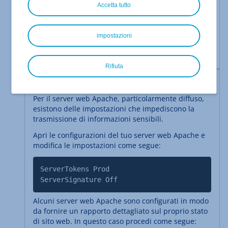
Nota bene
Accetta tutto
Di norma, puoi accedere alla configurazione solo
nei server web autogestiti. I server web IONOS in
impostazioni
ambienti di hosting condiviso sono già configurati
per garantire la massima sicurezza possibile.
Rifiuta
Nascondere la versione di un server Apache
Per il server web Apache, particolarmente diffuso,
esistono delle impostazioni che impediscono la
trasmissione di informazioni sensibili.
Apri le configurazioni del tuo server web Apache e
modifica le impostazioni come segue:
ServerTokens Prod
ServerSignature Off
Alcuni server web Apache sono configurati in modo
da fornire un rapporto dettagliato sul proprio stato
di sito web. In questo caso procedi come segue: