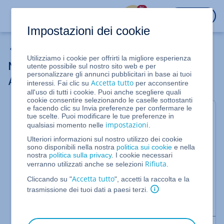
%
ACCEDI
Impostazioni dei cookie
Analisi sito web
Utilizziamo i cookie per offrirti la migliore esperienza
Nascondere la versione di un server
utente possibile sul nostro sito web e per
personalizzare gli annunci pubblicitari in base ai tuoi
Apache
Accetta tutto
interessi. Fai clic su
per acconsentire
all'uso di tutti i cookie. Puoi anche scegliere quali
cookie consentire selezionando le caselle sottostanti
e facendo clic su Invia preferenze per confermare le
Quando un sito web viene aperto, alcuni
tue scelte. Puoi modificare le tue preferenze in
programmi server trasmettono alcune informazioni,
impostazioni
qualsiasi momento nelle
.
come ad es. la versione del server, il sistema
Ulteriori informazioni sul nostro utilizzo dei cookie
operativo e i plugin utilizzati. Gli hacker potrebbero
sono disponibili nella nostra
politica sui cookie
e nella
utilizzare queste informazioni per sfruttare in
nostra
politica sulla privacy
. I cookie necessari
maniera mirata le vulnerabilità del software
Rifiuta
verranno utilizzati anche se selezioni
.
impiegato. In questo articolo scoprirai come ridurre
Accetta tutto
Cliccando su "
", accetti la raccolta e la
le possibilità di subire attacchi hacker nascondendo
trasmissione dei tuoi dati a paesi terzi.
queste informazioni sensibili nei server web
Apache.