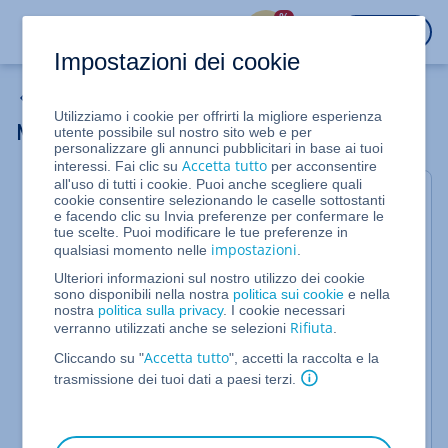
%
ACCEDI
Impostazioni dei cookie
Homepage
Utilizziamo i cookie per offrirti la migliore esperienza
MYW_VS for Titel bearbeiten
utente possibile sul nostro sito web e per
personalizzare gli annunci pubblicitari in base ai tuoi
Accetta tutto
interessi. Fai clic su
per acconsentire
all'uso di tutti i cookie. Puoi anche scegliere quali
Chiudi
cookie consentire selezionando le caselle sottostanti
e facendo clic su Invia preferenze per confermare le
Puoi visualizzare quale versione dell'editor
tue scelte. Puoi modificare le tue preferenze in
impostazioni
qualsiasi momento nelle
.
stai utilizzando dalla barra di menu nella
parte superiore dello schermo (chiara o
Ulteriori informazioni sul nostro utilizzo dei cookie
sono disponibili nella nostra
politica sui cookie
e nella
scura)
nostra
politica sulla privacy
. I cookie necessari
Rifiuta
verranno utilizzati anche se selezioni
.
Accetta tutto
Cliccando su "
", accetti la raccolta e la
Barra di menu della versione dell'editor
trasmissione dei tuoi dati a paesi terzi.
ordinata
06.09.2017:
prima del
Seleziona