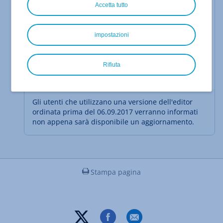
Accetta tutto
Barra di menu della versione dell'editor
impostazioni
ordinata
06.09.2017:
a partire dal
Rifiuta
Seleziona
Gli utenti che utilizzano una versione dell'editor
ordinata prima del 06.09.2017 verranno informati
non appena sarà disponibile un aggiornamento.
Stampa pagina