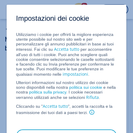
%
ACCEDI
Impostazioni dei cookie
Homepage
Utilizziamo i cookie per offrirti la migliore esperienza
MYW_VS for Seitentitel und -
utente possibile sul nostro sito web e per
personalizzare gli annunci pubblicitari in base ai tuoi
beschreibung einzelner Seiten bearbeiten
Accetta tutto
interessi. Fai clic su
per acconsentire
all'uso di tutti i cookie. Puoi anche scegliere quali
cookie consentire selezionando le caselle sottostanti
e facendo clic su Invia preferenze per confermare le
Chiudi
tue scelte. Puoi modificare le tue preferenze in
impostazioni
qualsiasi momento nelle
.
Puoi visualizzare quale versione dell'editor
Ulteriori informazioni sul nostro utilizzo dei cookie
stai utilizzando dalla barra di menu nella
sono disponibili nella nostra
politica sui cookie
e nella
parte superiore dello schermo (chiara o
nostra
politica sulla privacy
. I cookie necessari
Rifiuta
verranno utilizzati anche se selezioni
.
scura)
Accetta tutto
Cliccando su "
", accetti la raccolta e la
trasmissione dei tuoi dati a paesi terzi.
Barra di menu della versione dell'editor
ordinata
06.09.2017:
prima del