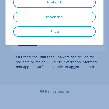
Accetta tutto
Seleziona
impostazioni
Barra di menu della versione dell'editor
ordinata
06.09.2017:
a partire dal
Rifiuta
Seleziona
Gli utenti che utilizzano una versione dell'editor
ordinata prima del 06.09.2017 verranno informati
non appena sarà disponibile un aggiornamento.
Stampa pagina