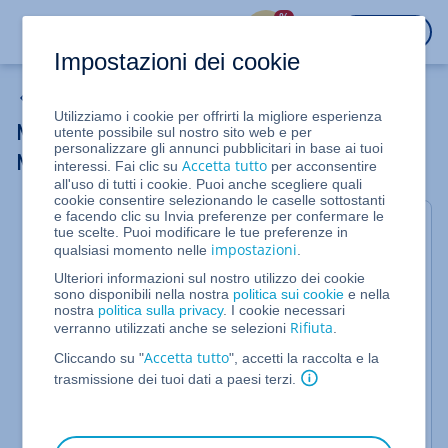
%
ACCEDI
Impostazioni dei cookie
Homepage
Utilizziamo i cookie per offrirti la migliore esperienza
MYW_VS for Kommentarbereich in der
utente possibile sul nostro sito web e per
personalizzare gli annunci pubblicitari in base ai tuoi
MyWebsite
Accetta tutto
interessi. Fai clic su
per acconsentire
all'uso di tutti i cookie. Puoi anche scegliere quali
cookie consentire selezionando le caselle sottostanti
e facendo clic su Invia preferenze per confermare le
Chiudi
tue scelte. Puoi modificare le tue preferenze in
impostazioni
qualsiasi momento nelle
.
Puoi visualizzare quale versione dell'editor
Ulteriori informazioni sul nostro utilizzo dei cookie
stai utilizzando dalla barra di menu nella
sono disponibili nella nostra
politica sui cookie
e nella
parte superiore dello schermo (chiara o
nostra
politica sulla privacy
. I cookie necessari
Rifiuta
verranno utilizzati anche se selezioni
.
scura)
Accetta tutto
Cliccando su "
", accetti la raccolta e la
trasmissione dei tuoi dati a paesi terzi.
Barra di menu della versione dell'editor
ordinata
06.09.2017:
prima del