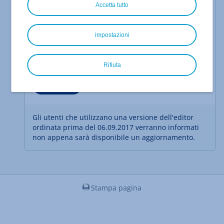
Accetta tutto
Seleziona
impostazioni
Barra di menu della versione dell'editor
ordinata
06.09.2017:
a partire dal
Rifiuta
Seleziona
Gli utenti che utilizzano una versione dell'editor
ordinata prima del 06.09.2017 verranno informati
non appena sarà disponibile un aggiornamento.
Stampa pagina