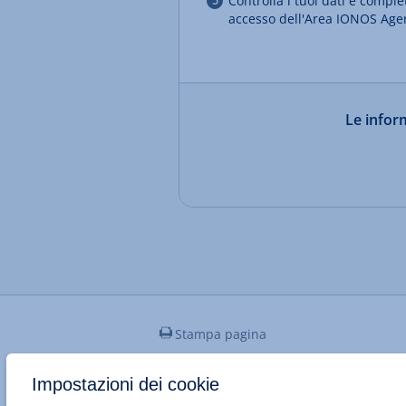
Controlla i tuoi dati e comple
accesso dell'Area IONOS Age
Le inform
Stampa pagina
Impostazioni dei cookie