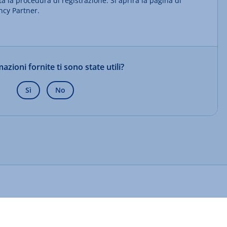
ta la procedura di registrazione. Si aprirà la pagina di
ncy Partner.
azioni fornite ti sono state utili?
Sì
No