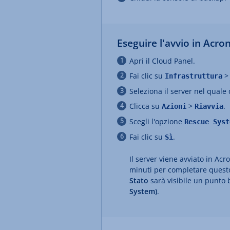
Eseguire l'avvio in Acro
Apri il Cloud Panel.
Fai clic su
Infrastruttura
Seleziona il server nel quale 
Clicca su
>
.
Azioni
Riavvia
Scegli l'opzione
Rescue Syst
Fai clic su
.
Sì
Il server viene avviato in Ac
minuti per completare questo
Stato
sarà visibile un punto b
System)
.