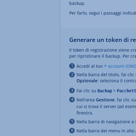
backup.
Per farlo, segui i passaggi indicat
Generare un token di re
Il token di registrazione viene c
per ripristinare il backup. Per c
Accedi al tuo
account ION
Nella barra del titolo, fai clic
Opzionale
: seleziona il cont
Fai clic su
>
Backup
Pacchet
Nell'area
Gestione
, fai clic s
cui si trova il server (ad es
finestra.
Nella barra di navigazione a s
Nella barra dei menu in alto a