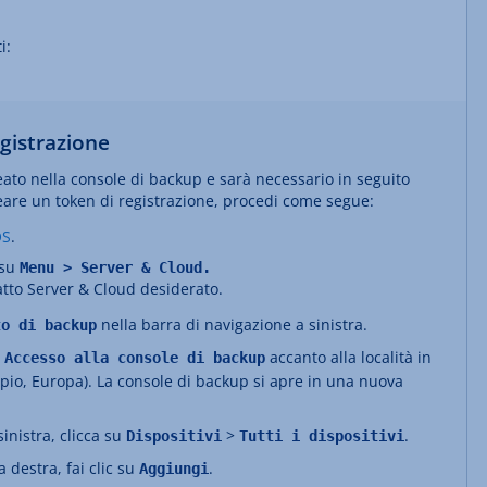
i:
gistrazione
reato nella console di backup e sarà necessario in seguito
reare un token di registrazione, procedi come segue:
OS
.
 su
Menu > Server & Cloud
.
ratto Server & Cloud desiderato.
nella barra di navigazione a sinistra.
to di backup
u
accanto alla località in
Accesso alla console di backup
empio, Europa). La console di backup si apre in una nuova
inistra, clicca su
>
.
Dispositivi
Tutti i dispositivi
 destra, fai clic su
.
Aggiungi