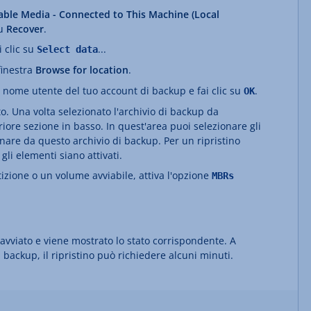
ble Media - Connected to This Machine (Local
su
Recover
.
ai clic su
...
Select data
 finestra
Browse for location
.
il nome utente del tuo account di backup e fai clic su
.
OK
o. Una volta selezionato l'archivio di backup da
riore sezione in basso. In quest'area puoi selezionare gli
inare da questo archivio di backup. Per un ripristino
gli elementi siano attivati.
tizione o un volume avviabile, attiva l'opzione
MBRs
e avviato e viene mostrato lo stato corrispondente. A
backup, il ripristino può richiedere alcuni minuti.