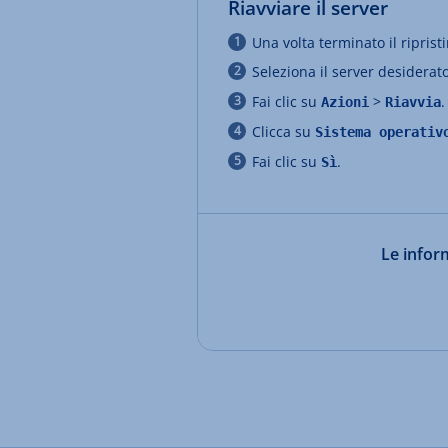
Riavviare il server
Una volta terminato il riprist
Seleziona il server desiderat
Fai clic su
>
.
Azioni
Riavvia
Clicca su
Sistema operativ
Fai clic su
.
Sì
Le inform