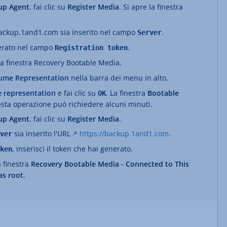
up Agent
, fai clic su
Register Media
. Si apre la finestra
/backup.1and1.com sia inserito nel campo
.
Server
nerato nel campo
.
Registration token
 la finestra Recovery Bootable Media.
ume Representation
nella barra dei menu in alto.
e representation
e fai clic su
. La finestra
Bootable
OK
sta operazione può richiedere alcuni minuti.
up Agent
, fai clic su
Register Media
.
sia inserito l'URL
https://backup.1and1.com
.
ver
, inserisci il token che hai generato.
ken
a finestra
Recovery Bootable Media - Connected to This
as root
.