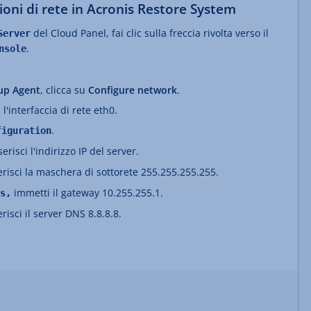
ioni di rete in Acronis Restore System
del Cloud Panel, fai clic sulla freccia rivolta verso il
Server
.
nsole
up Agent
, clicca su
Configure network
.
l'interfaccia di rete eth0.
.
figuration
serisci l'indirizzo IP del server.
erisci
la maschera di sottorete 255.255.255.255.
immetti il gateway 10.255.255.1.
s,
erisci il server DNS 8.8.8.8.