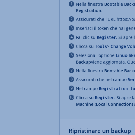
Nella finestra
Bootable Back
Registration
.
Assicurati che l'URL https:/
Inserisci il token che hai ge
Fai clic su
. Si apre
Register
Clicca su
>
Change Vol
Tools
Seleziona l'opzione
Linux-lik
Backup
viene aggiornata. Que
Nella finestra
Bootable Back
Assicurati che nel campo
Ser
Nel campo
Registration to
Clicca su
. Si apre l
Register
Machine (Local Connection) 
Ripristinare un backup