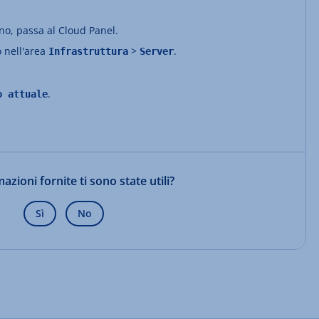
ino, passa al Cloud Panel.
o nell'area
>
.
Infrastruttura
Server
.
o attuale
azioni fornite ti sono state utili?
Sì
No