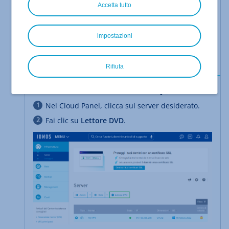
Accetta tutto
Hai effettuato l'accesso al Cloud Panel.
Il server è acceso.
impostazioni
Ti trovi nella sezione
>
Infrastruttura
.
Server
Rifiuta
Caricare il DVD windows recovery_iso
Nel Cloud Panel, clicca sul server desiderato.
Fai clic su
Lettore DVD
.