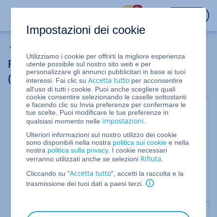
%
ACCEDI
Impostazioni dei cookie
VPS Linux e VPS Windows (dal 16/05/2023)
Utilizziamo i cookie per offrirti la migliore esperienza
Reimpostare la password amministratore
utente possibile sul nostro sito web e per
personalizzare gli annunci pubblicitari in base ai tuoi
(VPS Windows)
Accetta tutto
interessi. Fai clic su
per acconsentire
all'uso di tutti i cookie. Puoi anche scegliere quali
cookie consentire selezionando le caselle sottostanti
e facendo clic su Invia preferenze per confermare le
Per VPS Windows con sistema operativo Microsoft
tue scelte. Puoi modificare le tue preferenze in
Windows Server 2016, Microsoft Windows Server
impostazioni
qualsiasi momento nelle
.
2019 e Microsoft Windows Server 2022 gestiti nel
Ulteriori informazioni sul nostro utilizzo dei cookie
Cloud Panel
sono disponibili nella nostra
politica sui cookie
e nella
nostra
politica sulla privacy
. I cookie necessari
Questo articolo descrive come reimpostare la
Rifiuta
verranno utilizzati anche se selezioni
.
password dell'account amministratore in Microsoft
Accetta tutto
Windows Server 2016, Microsoft Windows Server
Cliccando su "
", accetti la raccolta e la
2019 e Microsoft Windows Server 2022.
trasmissione dei tuoi dati a paesi terzi.
Requisiti: