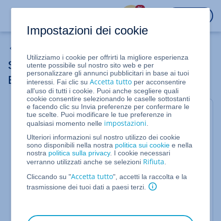
%
ACCEDI
Impostazioni dei cookie
Server Cloud migrato
Utilizziamo i cookie per offrirti la migliore esperienza
Server Cloud migrato: creare un Load
utente possibile sul nostro sito web e per
personalizzare gli annunci pubblicitari in base ai tuoi
Balancer
Accetta tutto
interessi. Fai clic su
per acconsentire
all'uso di tutti i cookie. Puoi anche scegliere quali
cookie consentire selezionando le caselle sottostanti
e facendo clic su Invia preferenze per confermare le
Per Server cloud migrati gestiti nel Cloud Panel
tue scelte. Puoi modificare le tue preferenze in
impostazioni
qualsiasi momento nelle
.
Questo articolo spiega come creare un Load
Balancer all'interno del Cloud Panel.
Ulteriori informazioni sul nostro utilizzo dei cookie
sono disponibili nella nostra
politica sui cookie
e nella
Con un Load Balancer puoi massimizzare il flusso
nostra
politica sulla privacy
. I cookie necessari
Rifiuta
verranno utilizzati anche se selezioni
.
dei dati e, allo stesso tempo, ridurre al minimo il
carico del server. I Load Balancer creati per un
Accetta tutto
Cliccando su "
", accetti la raccolta e la
Server Cloud migrato possono includere anche gli
trasmissione dei tuoi dati a paesi terzi.
indirizzi IP di altri Server Cloud, Server Dedicati e
reti, purché si trovino nello stesso data center. In
questo modo è possibile valutare sia l'utilizzo che i