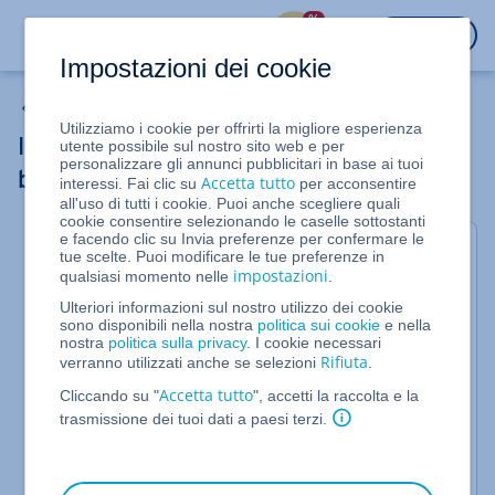
%
ACCEDI
Impostazioni dei cookie
Sicurezza
Utilizziamo i cookie per offrirti la migliore esperienza
Il team per la sicurezza di IONOS ha
utente possibile sul nostro sito web e per
personalizzare gli annunci pubblicitari in base ai tuoi
bloccato il mio server
Accetta tutto
interessi. Fai clic su
per acconsentire
all'uso di tutti i cookie. Puoi anche scegliere quali
cookie consentire selezionando le caselle sottostanti
e facendo clic su Invia preferenze per confermare le
Il team per la sicurezza di IONOS ha bloccato il tuo
tue scelte. Puoi modificare le tue preferenze in
server a causa di un utilizzo improprio? Questo può
impostazioni
qualsiasi momento nelle
.
essere dovuto a due ragioni:
Ulteriori informazioni sul nostro utilizzo dei cookie
sono disponibili nella nostra
politica sui cookie
e nella
Invii una newsletter le cui e-mail sono state
nostra
politica sulla privacy
. I cookie necessari
contrassegnate come spam.
Rifiuta
verranno utilizzati anche se selezioni
.
Il server viene utilizzato in modo improprio
Accetta tutto
Cliccando su "
", accetti la raccolta e la
da terze parti.
trasmissione dei tuoi dati a paesi terzi.
Se il server dispone di una console seriale, esegui
l'accesso a quest'ultima.