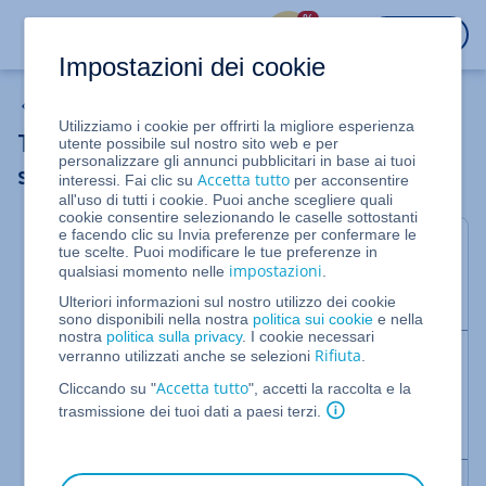
%
ACCEDI
Impostazioni dei cookie
Sicurezza
Utilizziamo i cookie per offrirti la migliore esperienza
Trovare e rimuovere backdoor su un
utente possibile sul nostro sito web e per
personalizzare gli annunci pubblicitari in base ai tuoi
server Linux
Accetta tutto
interessi. Fai clic su
per acconsentire
all'uso di tutti i cookie. Puoi anche scegliere quali
cookie consentire selezionando le caselle sottostanti
e facendo clic su Invia preferenze per confermare le
In questo articolo ti mostriamo tre strumenti che
tue scelte. Puoi modificare le tue preferenze in
impostazioni
qualsiasi momento nelle
.
possono aiutarti ad identificare e rimuovere rootkit
e altri malware sul tuo server.
Ulteriori informazioni sul nostro utilizzo dei cookie
sono disponibili nella nostra
politica sui cookie
e nella
nostra
politica sulla privacy
. I cookie necessari
Rifiuta
verranno utilizzati anche se selezioni
Nota bene:
.
I programmi utilizzati non garantiscono che ogni
Accetta tutto
Cliccando su "
", accetti la raccolta e la
backdoor venga trovato. Puoi esserne sicuro solo
trasmissione dei tuoi dati a paesi terzi.
quando reinizializzi il server.