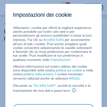
%
ACCEDI
Impostazioni dei cookie
Proteggere i miei dati
Utilizziamo i cookie per offrirti la migliore esperienza
Controllo di sicurezza per le password
utente possibile sul nostro sito web e per
personalizzare gli annunci pubblicitari in base ai tuoi
IONOS
Accetta tutto
interessi. Fai clic su
per acconsentire
all'uso di tutti i cookie. Puoi anche scegliere quali
cookie consentire selezionando le caselle sottostanti
e facendo clic su Invia preferenze per confermare le
Quando crei o modifichi una password, il controllo
tue scelte. Puoi modificare le tue preferenze in
impostazioni
qualsiasi momento nelle
.
di sicurezza verifica automaticamente se questa
soddisfa tutti i
requisiti per una password sicura
.
Ulteriori informazioni sul nostro utilizzo dei cookie
sono disponibili nella nostra
politica sui cookie
e nella
Queste pagine e prodotti supportano il controllo
nostra
politica sulla privacy
. I cookie necessari
Rifiuta
verranno utilizzati anche se selezioni
.
di sicurezza:
Accetta tutto
Cliccando su "
", accetti la raccolta e la
Password cliente
trasmissione dei tuoi dati a paesi terzi.
Directory protette
Database MySQL / MSSQL