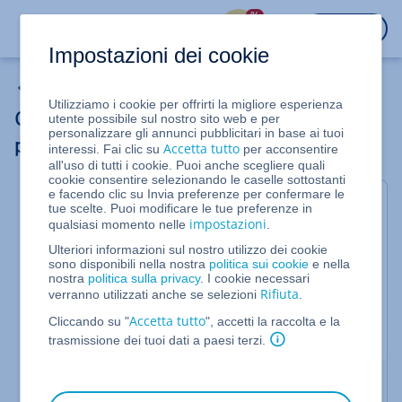
%
ACCEDI
Impostazioni dei cookie
Negozi online
Utilizziamo i cookie per offrirti la migliore esperienza
Configurazione dell'e-shop con la
utente possibile sul nostro sito web e per
personalizzare gli annunci pubblicitari in base ai tuoi
procedura guidata
Accetta tutto
interessi. Fai clic su
per acconsentire
all'uso di tutti i cookie. Puoi anche scegliere quali
cookie consentire selezionando le caselle sottostanti
e facendo clic su Invia preferenze per confermare le
IONOS E-commerce Configurate il vostro computer
tue scelte. Puoi modificare le tue preferenze in
impostazioni
qualsiasi momento nelle
.
con la procedura guidata. E-commerce L'assistente
di configurazione vi guida attraverso le
Ulteriori informazioni sul nostro utilizzo dei cookie
sono disponibili nella nostra
politica sui cookie
e nella
impostazioni di base del vostro sito in semplici
nostra
politica sulla privacy
. I cookie necessari
passi. Qui è possibile personalizzare il design e
Rifiuta
verranno utilizzati anche se selezioni
.
definire le singole pagine. È possibile modificare
Accetta tutto
Cliccando su "
", accetti la raccolta e la
tutte le personalizzazioni in qualsiasi momento.
trasmissione dei tuoi dati a paesi terzi.
Istruzioni passo-passo