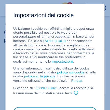
%
ACCEDI
Impostazioni dei cookie
MyWebsite Now
Utilizziamo i cookie per offrirti la migliore esperienza
Creare un logo per un'azienda o un
utente possibile sul nostro sito web e per
personalizzare gli annunci pubblicitari in base ai tuoi
progetto con l'intelligenza artificiale (IA)
Accetta tutto
interessi. Fai clic su
per acconsentire
all'uso di tutti i cookie. Puoi anche scegliere quali
cookie consentire selezionando le caselle sottostanti
e facendo clic su Invia preferenze per confermare le
Valido per MyWebsite Now
tue scelte. Puoi modificare le tue preferenze in
impostazioni
qualsiasi momento nelle
.
Un logo, un simbolo grafico che rappresenta la tua
azienda o il tuo progetto web, si imprime con
Ulteriori informazioni sul nostro utilizzo dei cookie
sono disponibili nella nostra
politica sui cookie
e nella
facilità nella mente di chi lo osserva, rendendo la
nostra
politica sulla privacy
. I cookie necessari
tua atività più riconoscibile. Questo articolo spiega
Rifiuta
verranno utilizzati anche se selezioni
.
come creare un logo personalizzato con il
Accetta tutto
Generatore di loghi IA
di IONOS.
Cliccando su "
", accetti la raccolta e la
trasmissione dei tuoi dati a paesi terzi.
Generatore di loghi IA
Accedi al tuo
account IONOS
.