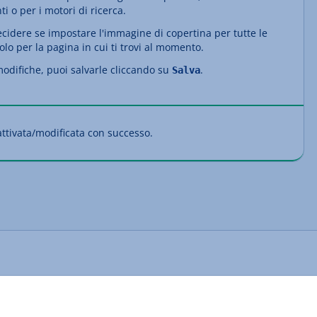
i o per i motori di ricerca.
decidere se impostare l'immagine di copertina per tutte le
lo per la pagina in cui ti trovi al momento.
 modifiche, puoi salvarle cliccando su
.
Salva
attivata/modificata con successo.