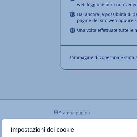
web leggibile per i non vedent
Hai ancora la possibilità di 
pagine del sito web oppure so
Una volta effettuate tutte le
L'immagine di copertina è stata 
Stampa pagina
Impostazioni dei cookie