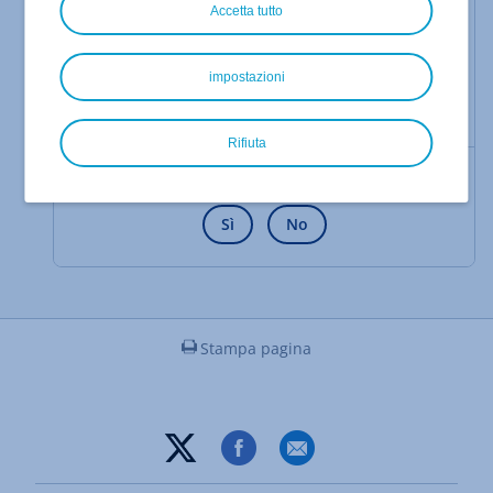
Accetta tutto
Client desktop per
Windows, MacOS e
Linux
impostazioni
App per
Android
App per
iOS
Rifiuta
Le informazioni fornite ti sono state utili?
Sì
No
Stampa pagina