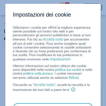
%
ACCEDI
Impostazioni dei cookie
Archiviazione Cloud
Utilizziamo i cookie per offrirti la migliore esperienza
Usare Nextcloud Workspace su computer
utente possibile sul nostro sito web e per
personalizzare gli annunci pubblicitari in base ai tuoi
e smartphone
Accetta tutto
interessi. Fai clic su
per acconsentire
all'uso di tutti i cookie. Puoi anche scegliere quali
cookie consentire selezionando le caselle sottostanti
e facendo clic su Invia preferenze per confermare le
Valido per Nextcloud Workspace
tue scelte. Puoi modificare le tue preferenze in
impostazioni
qualsiasi momento nelle
.
Oltre a poter usare Nextcloud Workspace da
qualsiasi dispositivo tramite browser, puoi
Ulteriori informazioni sul nostro utilizzo dei cookie
sono disponibili nella nostra
politica sui cookie
e nella
utilizzarlo anche tramite app dedicate su tutti i
nostra
politica sulla privacy
. I cookie necessari
principali dispositivi. In questo articolo troverai
Rifiuta
verranno utilizzati anche se selezioni
.
informazioni su come ottenerle.
Accetta tutto
Cliccando su "
", accetti la raccolta e la
trasmissione dei tuoi dati a paesi terzi.
Scaricare applicazioni
I client e le app di Nextcloud Workspace sono
disponibili per i seguenti sistemi operativi: