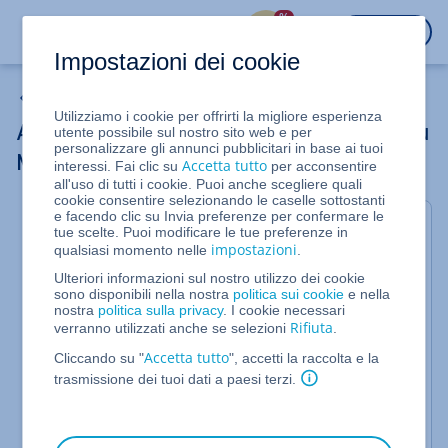
%
ACCEDI
Impostazioni dei cookie
WordPress
Utilizziamo i cookie per offrirti la migliore esperienza
Attivare l'assistenza in base al contesto su
utente possibile sul nostro sito web e per
personalizzare gli annunci pubblicitari in base ai tuoi
Managed WordPress
Accetta tutto
interessi. Fai clic su
per acconsentire
all'uso di tutti i cookie. Puoi anche scegliere quali
cookie consentire selezionando le caselle sottostanti
e facendo clic su Invia preferenze per confermare le
Per Managed WordPress
tue scelte. Puoi modificare le tue preferenze in
impostazioni
qualsiasi momento nelle
.
L'area amministrativa dell'installazione Managed
WordPress di IONOS offre un'assistenza che è
Ulteriori informazioni sul nostro utilizzo dei cookie
sono disponibili nella nostra
politica sui cookie
e nella
basata sul contesto. Per le funzionalità e le
nostra
politica sulla privacy
. I cookie necessari
domande selezionate viene fornito un link ai relativi
Rifiuta
verranno utilizzati anche se selezioni
.
contenuti presenti nel nostro Centro Assistenza.
Accetta tutto
Puoi riconoscere i link al nostro Centro Assistenza
Cliccando su "
", accetti la raccolta e la
dal simbolo del punto interrogativo.
trasmissione dei tuoi dati a paesi terzi.