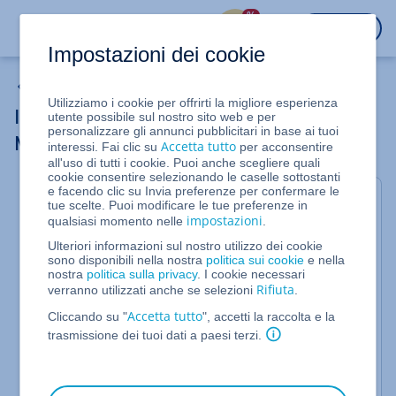
%
ACCEDI
Impostazioni dei cookie
WordPress
Utilizziamo i cookie per offrirti la migliore esperienza
Installare plugin e temi personalizzati su
utente possibile sul nostro sito web e per
personalizzare gli annunci pubblicitari in base ai tuoi
Managed WordPress
Accetta tutto
interessi. Fai clic su
per acconsentire
all'uso di tutti i cookie. Puoi anche scegliere quali
cookie consentire selezionando le caselle sottostanti
e facendo clic su Invia preferenze per confermare le
Per Hosting Managed per WordPress versione
tue scelte. Puoi modificare le tue preferenze in
impostazioni
qualsiasi momento nelle
.
4.5.3 o più recente
Ulteriori informazioni sul nostro utilizzo dei cookie
Utilizzando il programma di installazione integrato,
sono disponibili nella nostra
politica sui cookie
e nella
è possibile installare i plugin e temi personali su
nostra
politica sulla privacy
. I cookie necessari
Hosting Managed per WordPress. Per farlo, procedi
Rifiuta
verranno utilizzati anche se selezioni
.
come segue:
Accetta tutto
Cliccando su "
", accetti la raccolta e la
trasmissione dei tuoi dati a paesi terzi.
Requisito
Ti trovi nell'area di amministrazione
dell'applicazione Hosting Managed per WordPress.