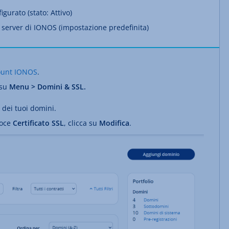
igurato (stato: Attivo)
e server di IONOS (impostazione predefinita)
ount IONOS
.
 su
Menu > Domini & SSL.
o dei tuoi domini.
voce
Certificato SSL
, clicca su
Modifica
.