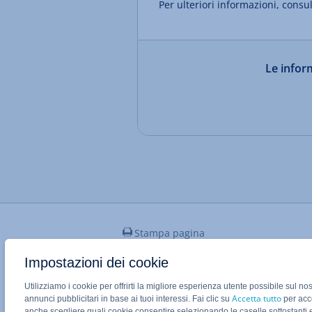
Per ulteriori informazioni, consul
Le inform
Stampa pagina
Impostazioni dei cookie
Utilizziamo i cookie per offrirti la migliore esperienza utente possibile sul no
Applicazione Mobile IONOS
Accetta tutto
annunci pubblicitari in base ai tuoi interessi. Fai clic su
per acco
anche scegliere quali cookie consentire selezionando le caselle sottostanti 