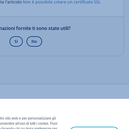
ta l'articolo
Non è possibile creare un certificato SSL
azioni fornite ti sono state utili?
Sì
No
stro sito web e per personalizzare gli
nsentire all'uso di tutti i cookie. Puoi
e facendo clic su Invia preferenze per