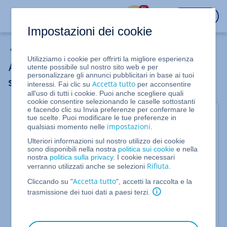
%
ACCEDI
Impostazioni dei cookie
Informazioni generali sui certificati SSL
Utilizziamo i cookie per offrirti la migliore esperienza
Attivare il protocollo HTTPS (SSL) per un
utente possibile sul nostro sito web e per
personalizzare gli annunci pubblicitari in base ai tuoi
sito web WordPress
Accetta tutto
interessi. Fai clic su
per acconsentire
all'uso di tutti i cookie. Puoi anche scegliere quali
cookie consentire selezionando le caselle sottostanti
e facendo clic su Invia preferenze per confermare le
Articolo valido SOLO per WordPress Standard. Con
tue scelte. Puoi modificare le tue preferenze in
Hosting Managed per WordPress il sito web
impostazioni
qualsiasi momento nelle
.
passerà automaticamente a HTTPS quando il
Ulteriori informazioni sul nostro utilizzo dei cookie
certificato SSL viene attivato.
sono disponibili nella nostra
politica sui cookie
e nella
nostra
politica sulla privacy
. I cookie necessari
In questo articolo ti spieghiamo come attivare la
Rifiuta
verranno utilizzati anche se selezioni
.
crittografia SSL per tutte le pagine del tuo sito web
Accetta tutto
WordPress.
Cliccando su "
", accetti la raccolta e la
trasmissione dei tuoi dati a paesi terzi.
Una volta che hai protetto il tuo dominio con un
certificato SSL, devi assicurarti che la crittografia
SSL sia attiva sempre e ovunque sul tuo sito. Per