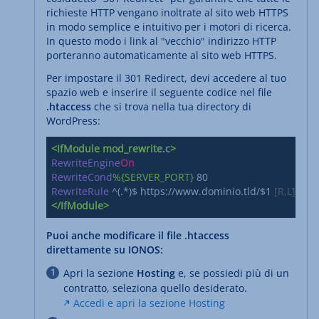
richieste HTTP vengano inoltrate al sito web HTTPS
in modo semplice e intuitivo per i motori di ricerca.
In questo modo i link al "vecchio" indirizzo HTTP
porteranno automaticamente al sito web HTTPS.
Per impostare il 301 Redirect, devi accedere al tuo
spazio web e inserire il seguente codice nel file
.htaccess
che si trova nella tua directory di
WordPress:
<IfModule mod_rewrite.c>
RewriteEngine
On
RewriteCond
%{SERVER_PORT}
RewriteRule
 ^(.*)$ https://www.dominio.tld/
$1
 [R,L]
</IfModule>
Puoi anche modificare il file .htaccess
direttamente su IONOS:
Apri la sezione
Hosting
e, se possiedi più di un
contratto, seleziona quello desiderato.
Accedi e apri la sezione Hosting