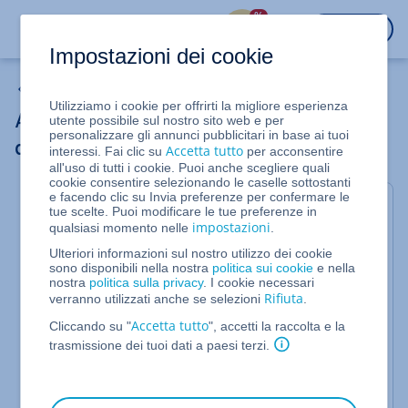
%
ACCEDI
Impostazioni dei cookie
Trasferire un dominio
Utilizziamo i cookie per offrirti la migliore esperienza
Attivare il blocco di trasferimento di un
utente possibile sul nostro sito web e per
personalizzare gli annunci pubblicitari in base ai tuoi
dominio su IONOS
Accetta tutto
interessi. Fai clic su
per acconsentire
all'uso di tutti i cookie. Puoi anche scegliere quali
cookie consentire selezionando le caselle sottostanti
e facendo clic su Invia preferenze per confermare le
In questo articolo ti mostriamo come verificare e
tue scelte. Puoi modificare le tue preferenze in
impostazioni
qualsiasi momento nelle
.
attivare il
blocco di trasferimento di un dominio
nel
tuo account su IONOS.
Ulteriori informazioni sul nostro utilizzo dei cookie
sono disponibili nella nostra
politica sui cookie
e nella
Per la sicurezza dei tuoi domini, su IONOS le
nostra
politica sulla privacy
. I cookie necessari
Rifiuta
verranno utilizzati anche se selezioni
.
estensioni di dominio generiche
(.com, .net, .org...)
sono protette di default dal blocco di dominio
Accetta tutto
Cliccando su "
", accetti la raccolta e la
(Transfer Lock). Di regola, non è quindi necessario
trasmissione dei tuoi dati a paesi terzi.
attivare personalmente il blocco del trasferimento
di dominio.