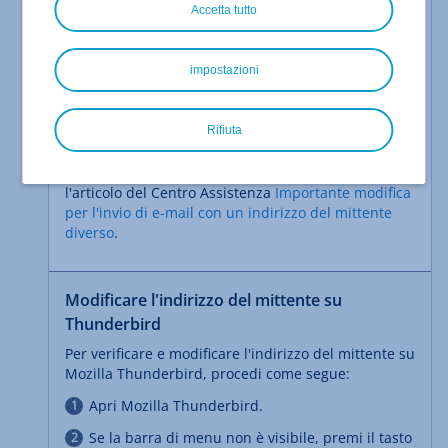
Per aumentare la sicurezza dei nostri clienti, dal
Accetta tutto
disattiveremo l'invio di e-mail con
29 gennaio 2024
indirizzi del mittente alternativi o vuoti sui nostri
server e-mail. Dopo questa data, sarà possibile
impostazioni
inviare e-mail solo se il dominio dell'indirizzo del
mittente è uguale a quello della casella di posta
elettronica utilizzata
.
Rifiuta
Per maggiori dettagli in merito e per sapere a cosa
prestare attenzione nelle tue impostazioni, consulta
l'articolo del Centro Assistenza
Importante modifica
per l'invio di e-mail con un indirizzo del mittente
diverso
.
Modificare l'indirizzo del mittente su
Thunderbird
Per verificare e modificare l'indirizzo del mittente su
Mozilla Thunderbird, procedi come segue:
Apri Mozilla Thunderbird.
Se la barra di menu non è visibile, premi il tasto