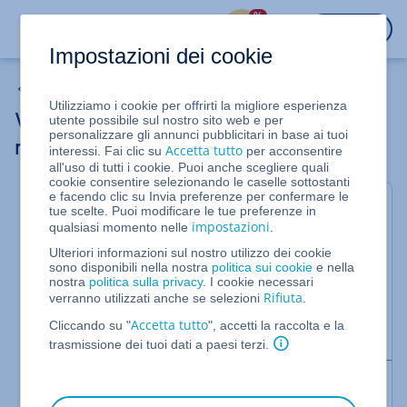
%
ACCEDI
Impostazioni dei cookie
Le mie e-mail
Utilizziamo i cookie per offrirti la migliore esperienza
Verificare e modificare l'indirizzo del
utente possibile sul nostro sito web e per
personalizzare gli annunci pubblicitari in base ai tuoi
mittente su Mozilla Thunderbird
Accetta tutto
interessi. Fai clic su
per acconsentire
all'uso di tutti i cookie. Puoi anche scegliere quali
cookie consentire selezionando le caselle sottostanti
e facendo clic su Invia preferenze per confermare le
In questo articolo ti spieghiamo come verificare e
tue scelte. Puoi modificare le tue preferenze in
modificare l'indirizzo del mittente su Mozilla
impostazioni
qualsiasi momento nelle
.
Thunderbird.
Ulteriori informazioni sul nostro utilizzo dei cookie
sono disponibili nella nostra
politica sui cookie
e nella
La configurazione dell'account di posta elettronica è
nostra
politica sulla privacy
. I cookie necessari
descritta utilizzando la versione 102.12.0 di Mozilla
Rifiuta
verranno utilizzati anche se selezioni
.
Thunderbird. Se utilizzi una versione diversa, i
Accetta tutto
passaggi elencati potrebbero differire.
Cliccando su "
", accetti la raccolta e la
trasmissione dei tuoi dati a paesi terzi.
Nota bene