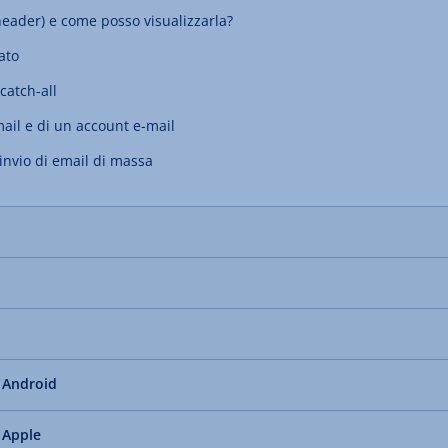
header) e come posso visualizzarla?
ato
catch-all
il e di un account e-mail
'invio di email di massa
o Android
o Apple