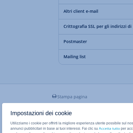
Altri client e-mail
Crittografia SSL per gli indirizzi d
Postmaster
Mailing list
Stampa pagina
Impostazioni dei cookie
Applicazione Mobile IONOS
Utilizziamo i cookie per offrirti la migliore esperienza utente possibile sul no
Accetta tutto
annunci pubblicitari in base ai tuoi interessi. Fai clic su
per acco