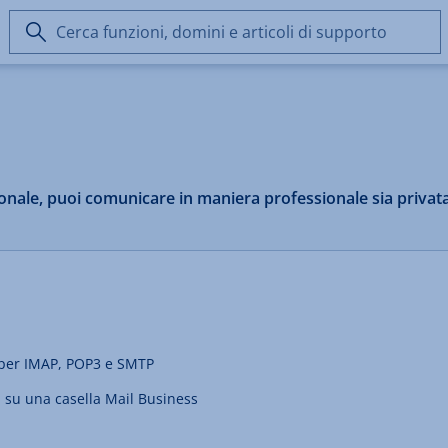
Cerca
funzioni,
domini
e
articoli
di
supporto
sonale, puoi comunicare in maniera professionale sia privat
 per IMAP, POP3 e SMTP
l su una casella Mail Business