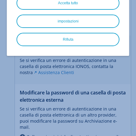
Accetta tutto
importanti non vengano archiviate, una volta al
giorno riceverai un report relativo all'errore di
autenticazione che ti elenca tutte le caselle di posta
impostazioni
elettronica in cui si è verificato l'errore.
Rifiuta
Errore di autenticazione in una casella di
posta elettronica IONOS
Se si verifica un errore di autenticazione in una
casella di posta elettronica IONOS, contatta la
nostra
Assistenza Clienti
Modificare la password di una casella di posta
elettronica esterna
Se si verifica un errore di autenticazione in una
casella di posta elettronica di un altro provider,
puoi modificare la password su Archiviazione e-
mail.