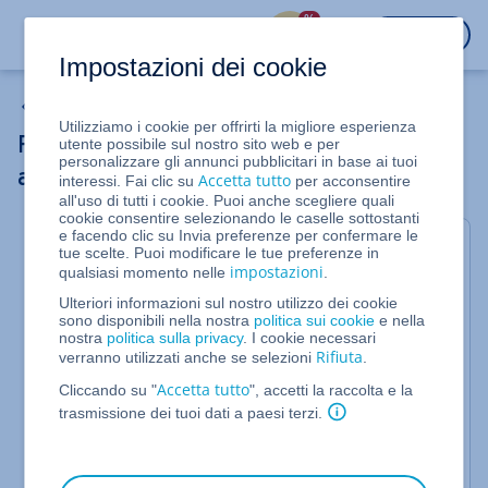
%
ACCEDI
Impostazioni dei cookie
Le mie e-mail
Utilizziamo i cookie per offrirti la migliore esperienza
Rilevare e risolvere errori di
utente possibile sul nostro sito web e per
personalizzare gli annunci pubblicitari in base ai tuoi
autenticazione
Accetta tutto
interessi. Fai clic su
per acconsentire
all'uso di tutti i cookie. Puoi anche scegliere quali
cookie consentire selezionando le caselle sottostanti
e facendo clic su Invia preferenze per confermare le
Archiviazione e-mail recupera le e-mail delle caselle
tue scelte. Puoi modificare le tue preferenze in
impostazioni
qualsiasi momento nelle
.
di posta archiviate utilizzando una connessione
IMAP criptata. Per eseguire l'accesso è necessaria
Ulteriori informazioni sul nostro utilizzo dei cookie
sono disponibili nella nostra
politica sui cookie
e nella
l'autenticazione.
nostra
politica sulla privacy
. I cookie necessari
Rifiuta
verranno utilizzati anche se selezioni
.
Se l'autenticazione non funziona, Archiviazione e-
mail non può accedere alle e-mail della casella di
Accetta tutto
Cliccando su "
", accetti la raccolta e la
posta in questione. Di conseguenza, non è possibile
trasmissione dei tuoi dati a paesi terzi.
archiviare le e-mail in entrata e in uscita della
casella di posta elettronica.
Dal momento che desideriamo evitare che e-mail