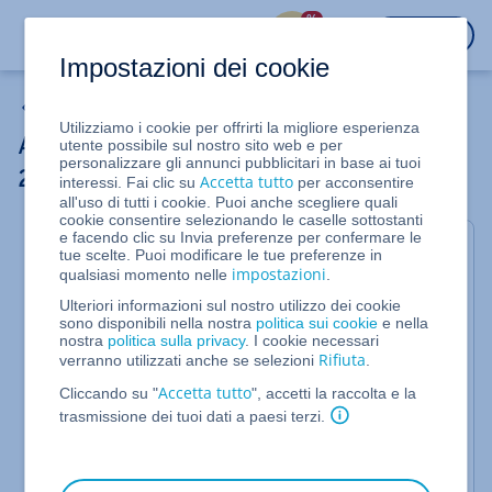
%
ACCEDI
Impostazioni dei cookie
Le mie e-mail
Utilizziamo i cookie per offrirti la migliore esperienza
Attivare la crittografia SSL su Outlook
utente possibile sul nostro sito web e per
personalizzare gli annunci pubblicitari in base ai tuoi
2016/2019
Accetta tutto
interessi. Fai clic su
per acconsentire
all'uso di tutti i cookie. Puoi anche scegliere quali
cookie consentire selezionando le caselle sottostanti
e facendo clic su Invia preferenze per confermare le
Per l'invio e la ricezione di e-mail in forma
tue scelte. Puoi modificare le tue preferenze in
crittografata su Microsoft Outlook 2016 e Microsoft
impostazioni
qualsiasi momento nelle
.
Outlook 2019, procedi come segue:
Ulteriori informazioni sul nostro utilizzo dei cookie
sono disponibili nella nostra
politica sui cookie
e nella
Apri Microsoft Outlook.
nostra
politica sulla privacy
. I cookie necessari
Rifiuta
Dalla barra del menu clicca su
. Ora
verranno utilizzati anche se selezioni
.
File
seleziona
sotto la voce
Impostazioni account
Accetta tutto
Cliccando su "
", accetti la raccolta e la
di menu
Informazioni account
.
trasmissione dei tuoi dati a paesi terzi.
Nella scheda Posta elettronica seleziona
l'account che desideri e clicca su
.
Cambia...