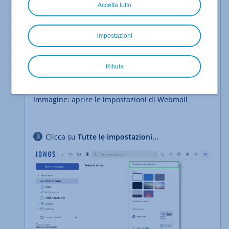
Accetta tutto
impostazioni
Rifiuta
Immagine: aprire le impostazioni di Webmail
Clicca su
Tutte le impostazioni...