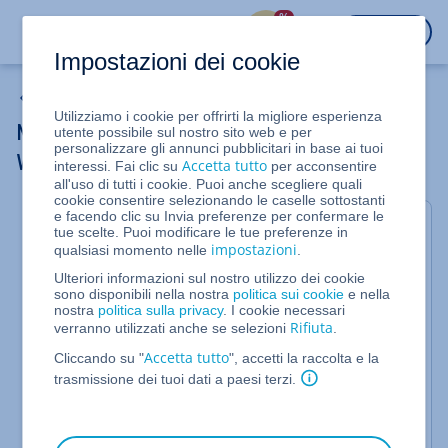
%
ACCEDI
Impostazioni dei cookie
Le mie e-mail
Utilizziamo i cookie per offrirti la migliore esperienza
Modificare la lingua e il fuso orario su
utente possibile sul nostro sito web e per
personalizzare gli annunci pubblicitari in base ai tuoi
Webmail
Accetta tutto
interessi. Fai clic su
per acconsentire
all'uso di tutti i cookie. Puoi anche scegliere quali
cookie consentire selezionando le caselle sottostanti
e facendo clic su Invia preferenze per confermare le
Per Mail Basic e Mail Business
tue scelte. Puoi modificare le tue preferenze in
impostazioni
qualsiasi momento nelle
.
Tramite l'opzione della lingua puoi impostare
Webmail
nella tua lingua preferita. Selezionando il
Ulteriori informazioni sul nostro utilizzo dei cookie
sono disponibili nella nostra
politica sui cookie
e nella
fuso orario desiderato, puoi regolare la data e l'ora
nostra
politica sulla privacy
. I cookie necessari
in base all'ora locale.
Rifiuta
verranno utilizzati anche se selezioni
.
Accedi a
Webmail
.
Accetta tutto
Cliccando su "
", accetti la raccolta e la
trasmissione dei tuoi dati a paesi terzi.
Nella barra di navigazione principale, fai clic sul
(icona
simbolo delle impostazioni
dell'ingranaggio) in alto a destra.