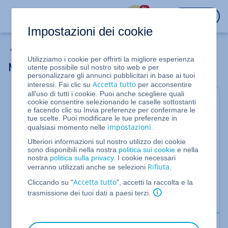
%
ACCEDI
Impostazioni dei cookie
Hosting
Utilizziamo i cookie per offrirti la migliore esperienza
Modificare il livello di performance
utente possibile sul nostro sito web e per
personalizzare gli annunci pubblicitari in base ai tuoi
Accetta tutto
interessi. Fai clic su
per acconsentire
all'uso di tutti i cookie. Puoi anche scegliere quali
Per pacchetti Webhosting
cookie consentire selezionando le caselle sottostanti
e facendo clic su Invia preferenze per confermare le
tue scelte. Puoi modificare le tue preferenze in
In questo articolo ti mostriamo come cambiare il
impostazioni
qualsiasi momento nelle
.
livello di performance del tuo pacchetto Hosting.
Ulteriori informazioni sul nostro utilizzo dei cookie
Con diversi livelli di prestazioni, puoi modificare le
sono disponibili nella nostra
politica sui cookie
e nella
nostra
politica sulla privacy
. I cookie necessari
risorse disponibili per eseguire script PHP in
Rifiuta
verranno utilizzati anche se selezioni
.
qualsiasi momento, senza dover modificare la tua
tariffa. Ti basta ordinare il livello di performance
Accetta tutto
Cliccando su "
", accetti la raccolta e la
desiderato su IONOS. Per maggiori informazioni sui
trasmissione dei tuoi dati a paesi terzi.
diversi livelli di performance, clicca
qui
.
Requisiti