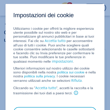
%
ACCEDI
Impostazioni dei cookie
Contratti & abbonamenti
Utilizziamo i cookie per offrirti la migliore esperienza
Cambio di tariffa: eseguire un upgrade (o
utente possibile sul nostro sito web e per
personalizzare gli annunci pubblicitari in base ai tuoi
un downgrade) di un contratto
Accetta tutto
interessi. Fai clic su
per acconsentire
all'uso di tutti i cookie. Puoi anche scegliere quali
cookie consentire selezionando le caselle sottostanti
e facendo clic su Invia preferenze per confermare le
Se hai bisogno di più spazio web o di maggiori
tue scelte. Puoi modificare le tue preferenze in
impostazioni
qualsiasi momento nelle
.
servizi per il tuo contratto, puoi ordinare una tariffa
con maggiori prestazioni (eseguire un upgrade)
Ulteriori informazioni sul nostro utilizzo dei cookie
sono disponibili nella nostra
politica sui cookie
e nella
tramite lo Shop IONOS. Se lo desideri, è anche
nostra
politica sulla privacy
. I cookie necessari
possibile passare ad una tariffa con meno
Rifiuta
verranno utilizzati anche se selezioni
.
prestazioni (downgrade).
Accetta tutto
Cliccando su "
", accetti la raccolta e la
trasmissione dei tuoi dati a paesi terzi.
Se invece desideri disdire completamente il
contratto, consulta questo articolo:
Disdire un
contratto su IONOS
.