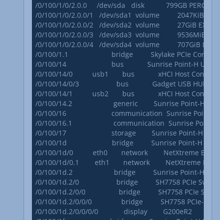
/0/100/1/0/2.0.0     /dev/sda   disk           799GB PERC H3
/0/100/1/0/2.0.0/1   /dev/sda1  volume         2047KiB BIOS
/0/100/1/0/2.0.0/2   /dev/sda2  volume         27GiB EXT3 
/0/100/1/0/2.0.0/3   /dev/sda3  volume         9536MiB Li
/0/100/1/0/2.0.0/4   /dev/sda4  volume         707GiB LVM
/0/100/1.1                      bridge         Skylake PCIe Controll
/0/100/14                       bus            Sunrise Point-H USB
/0/100/14/0          usb1       bus            xHCI Host Controlle
/0/100/14/0/3                   bus            Gadget USB HUB

/0/100/14/1          usb2       bus            xHCI Host Controlle
/0/100/14.2                     generic        Sunrise Point-H 
/0/100/16                       communication  Sunrise Point
/0/100/16.1                     communication  Sunrise Point
/0/100/17                       storage        Sunrise Point-H 
/0/100/1d                       bridge         Sunrise Point-H PC
/0/100/1d/0          eth0       network        NetXtreme BC
/0/100/1d/0.1        eth1       network        NetXtreme BC
/0/100/1d.2                     bridge         Sunrise Point-H P
/0/100/1d.2/0                   bridge         SH7758 PCIe Switch
/0/100/1d.2/0/0                 bridge         SH7758 PCIe Switc
/0/100/1d.2/0/0/0               bridge         SH7758 PCIe-PCI 
/0/100/1d.2/0/0/0/0             display        G200eR2
