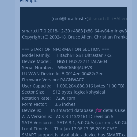
Esempio:
			[root@localhost ~]
# smartctl -iHAl error /
smartctl 7.0 2018-12-30 r4883 [x86_64-w64-mingw32-2016]
Copyright (C) 2002-18, Bruce Allen, Christian Franke, w
=== START OF INFORMATION SECTION ===

Model Family:     Hitachi/HGST Ultrastar 7K2

Device Model:     HGST HUS722T1TALA604

Serial Number:    WMC6M0JAUEV8

LU WWN Device Id: 5 0014ee 00482c2ec

Firmware Version: RAGNWA07

User Capacity:    1,000,204,886,016 bytes [1.00 TB]

Sector Size:      512 bytes logical/physical

Rotation Rate:    7200 rpm

Form Factor:      3.5 inches

Device is:        In smartctl database [
for
 details use: -P s
ATA Version is:   ACS-3 T13/2161-D revision 5

SATA Version is:  SATA 3.1, 6.0 Gb/s (current: 6.0 Gb/s)

Local Time is:    Thu Jan 17 06:17:05 2019 CAST

SMART support is: Available - device has SMART capabilit