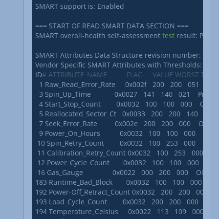
SMART support is: Enabled

=== START OF READ SMART DATA SECTION ===

SMART overall-health self-assessment 
test
 result: PASSE
SMART Attributes Data Structure revision number: 16

Vendor Specific SMART Attributes with Thresholds:

ID
# ATTRIBUTE_NAME          FLAG     VALUE WORST TH
  1 Raw_Read_Error_Rate     0x002f   200   200   051    Pre-fai
  3 Spin_Up_Time            0x0027   141   140   021    Pre-fail 
  4 Start_Stop_Count        0x0032   100   100   000    Old_age 
  5 Reallocated_Sector_Ct   0x0033   200   200   140    Pre-fail
  7 Seek_Error_Rate         0x002e   200   200   000    Old_age 
  9 Power_On_Hours          0x0032   100   100   000    Old_age
 10 Spin_Retry_Count        0x0032   100   253   000    Old_age
 11 Calibration_Retry_Count 0x0032   100   253   000    Old_a
 12 Power_Cycle_Count       0x0032   100   100   000    Old_ag
 16 Gas_Gauge               0x0022   000   200   000    Old_age
183 Runtime_Bad_Block       0x0032   100   100   000    Old_ag
192 Power-Off_Retract_Count 0x0032   200   200   000    Old_
193 Load_Cycle_Count        0x0032   200   200   000    Old_age
194 Temperature_Celsius     0x0022   113   109   000    Old_a