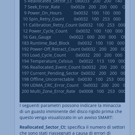
  5 Reallocated_Sector_Ct   0x0033   200   200   140    Pre-fail
  7 Seek_Error_Rate         0x002e   200   200   000    Old_age 
  9 Power_On_Hours          0x0032   100   100   000    Old_age
 10 Spin_Retry_Count        0x0032   100   253   000    Old_age
 11 Calibration_Retry_Count 0x0032   100   253   000    Old_a
 12 Power_Cycle_Count       0x0032   100   100   000    Old_ag
 16 Gas_Gauge               0x0022   000   200   000    Old_age
183 Runtime_Bad_Block       0x0032   100   100   000    Old_ag
192 Power-Off_Retract_Count 0x0032   200   200   000    Old_
193 Load_Cycle_Count        0x0032   200   200   000    Old_age
194 Temperature_Celsius     0x0022   113   109   000    Old_a
196 Reallocated_Event_Count 0x0032   200   200   000    Old_
197 Current_Pending_Sector  0x0032   200   200   000    Old_
198 Offline_Uncorrectable   0x0030   100   253   000    Old_ag
199 UDMA_CRC_Error_Count    0x0032   200   200   000    Old_
200 Multi_Zone_Error_Rate   0x0008   100   253   000    Old_ag
I seguenti parametri possono indicare la minaccia
di un guasto imminente del disco rigido prima che
questo venga visualizzato in un avviso SMART:
Reallocated_Sector_Ct:
specifica il numero di settori
che sono stati riassegnati a causa di errori di