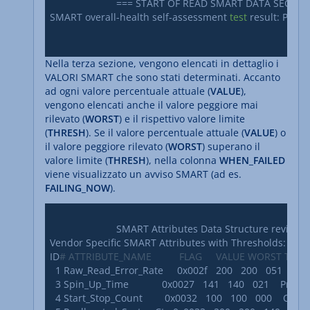
			=== START OF READ SMART DATA SECTION ===

SMART overall-health self-assessment 
test
 result: PASSE
Nella terza sezione, vengono elencati in dettaglio i
VALORI SMART che sono stati determinati. Accanto
ad ogni valore percentuale attuale (
VALUE
),
vengono elencati anche il valore peggiore mai
rilevato (
WORST
) e il rispettivo valore limite
(
THRESH
). Se il valore percentuale attuale (
VALUE
) o
il valore peggiore rilevato (
WORST
) superano il
valore limite (
THRESH
), nella colonna
WHEN_FAILED
viene visualizzato un avviso SMART (ad es.
FAILING_NOW
).
			SMART Attributes Data Structure revision number: 16

Vendor Specific SMART Attributes with Thresholds:

ID
# ATTRIBUTE_NAME          FLAG     VALUE WORST TH
  1 Raw_Read_Error_Rate     0x002f   200   200   051    Pre-fai
  3 Spin_Up_Time            0x0027   141   140   021    Pre-fail 
  4 Start_Stop_Count        0x0032   100   100   000    Old_age 