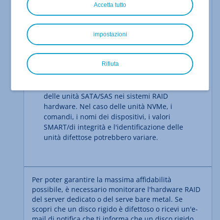
Accetta tutto
Questo articolo presuppone una conoscenza
di base su come amministrare un server con
sistema operativo Linux. Se hai domande o
impostazioni
hai bisogno di assistenza per la sostituzione
di un disco rigido difettoso, contatta l'
Assistenza Clienti IONOS
.
Rifiuta
Questo articolo descrive principalmente la
diagnosi e la preparazione alla sostituzione
delle unità SATA/SAS nei sistemi RAID
hardware. Nel caso delle unità NVMe, i
comandi, i nomi dei dispositivi, i valori
SMART/di integrità e l'identificazione delle
unità difettose potrebbero variare.
Per poter garantire la massima affidabilità
possibile, è necessario monitorare l'hardware RAID
del server dedicato o del serve bare metal. Se
scopri che un disco rigido è difettoso o ricevi un'e-
mail di notifica che ti informa che un disco rigido