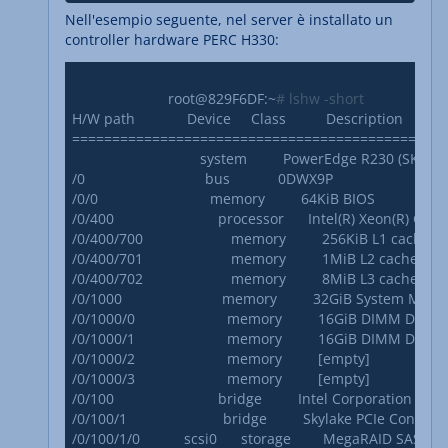
Nell'esempio seguente, nel server è installato un
controller hardware PERC H330:
			root@829F6DF:~
# lshw -short
H/W path             Device     Class          Description

===============================================
                                system         PowerEdge R23
/0                              bus            0DWX9P

/0/0                            memory         64KiB BIOS

/0/400                          processor      Intel(R) Xeon(R) 
/0/400/700                      memory         256KiB L1 cache

/0/400/701                      memory         1MiB L2 cache

/0/400/702                      memory         8MiB L3 cache

/0/1000                         memory         32GiB System Memo
/0/1000/0                       memory         16GiB DIMM 
/0/1000/1                       memory         16GiB DIMM 
/0/1000/2                       memory         [empty]

/0/1000/3                       memory         [empty]

/0/100                          bridge         Intel Corporation

/0/100/1                        bridge         Skylake PCIe Controlle
/0/100/1/0           scsi0      storage        MegaRAID SAS-3 3