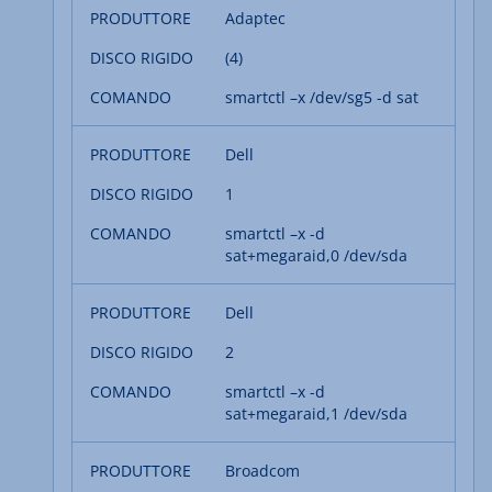
Adaptec
(4)
smartctl –x /dev/sg5 -d sat
Dell
1
smartctl –x -d
sat+megaraid,0 /dev/sda
Dell
2
smartctl –x -d
sat+megaraid,1 /dev/sda
Broadcom