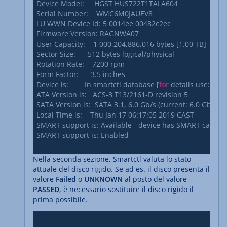
Device Model:     HGST HUS722T1TALA604

Serial Number:    WMC6M0JAUEV8

LU WWN Device Id: 5 0014ee 00482c2ec

Firmware Version: RAGNWA07

User Capacity:    1,000,204,886,016 bytes [1.00 TB]

Sector Size:      512 bytes logical/physical

Rotation Rate:    7200 rpm

Form Factor:      3.5 inches

Device is:        In smartctl database [
for
 details use: -P s
ATA Version is:   ACS-3 T13/2161-D revision 5

SATA Version is:  SATA 3.1, 6.0 Gb/s (current: 6.0 Gb/s)

Local Time is:    Thu Jan 17 06:17:05 2019 CAST

SMART support is: Available - device has SMART capabilit
SMART support is: Enabled

Nella seconda sezione, Smartctl valuta lo stato
attuale del disco rigido. Se ad es. il disco presenta il
valore
Failed
o
UNKNOWN
al posto del valore
PASSED
, è necessario sostituire il disco rigido il
prima possibile.