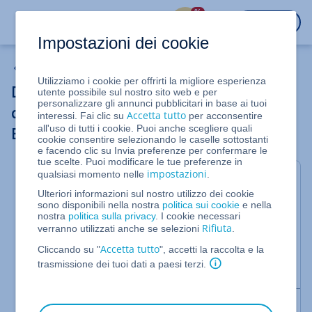
%
ACCEDI
Impostazioni dei cookie
Server Dedicati
Utilizziamo i cookie per offrirti la migliore esperienza
Diagnosi e sostituzione di un disco rigido
utente possibile sul nostro sito web e per
personalizzare gli annunci pubblicitari in base ai tuoi
difettoso (Server Dedicato Linux e Server
Accetta tutto
interessi. Fai clic su
per acconsentire
all'uso di tutti i cookie. Puoi anche scegliere quali
Bare Metal Linux con hardware RAID)
cookie consentire selezionando le caselle sottostanti
e facendo clic su Invia preferenze per confermare le
tue scelte. Puoi modificare le tue preferenze in
impostazioni
qualsiasi momento nelle
.
Se ricevi una notifica di errore del disco rigido o
noti delle anomalie nel sistema, devi agire in fretta
Ulteriori informazioni sul nostro utilizzo dei cookie
sono disponibili nella nostra
politica sui cookie
e nella
per ripristinare la ridondanza del tuo array RAID. In
nostra
politica sulla privacy
. I cookie necessari
questo articolo scoprirai come identificare un disco
Rifiuta
verranno utilizzati anche se selezioni
.
rigido difettoso e preparare il server alla sua
sostituzione.
Accetta tutto
Cliccando su "
", accetti la raccolta e la
trasmissione dei tuoi dati a paesi terzi.
Nota bene: