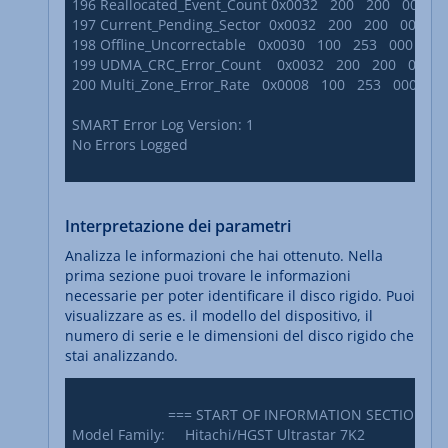
196 Reallocated_Event_Count 0x0032   200   200   000    Old_
197 Current_Pending_Sector  0x0032   200   200   000    Old_
198 Offline_Uncorrectable   0x0030   100   253   000    Old_ag
199 UDMA_CRC_Error_Count    0x0032   200   200   000    Old_
200 Multi_Zone_Error_Rate   0x0008   100   253   000    Old_ag
SMART Error Log Version: 1

No Errors Logged

Interpretazione dei parametri
Analizza le informazioni che hai ottenuto. Nella
prima sezione puoi trovare le informazioni
necessarie per poter identificare il disco rigido. Puoi
visualizzare as es. il modello del dispositivo, il
numero di serie e le dimensioni del disco rigido che
stai analizzando.
			=== START OF INFORMATION SECTION ===

Model Family:     Hitachi/HGST Ultrastar 7K2
