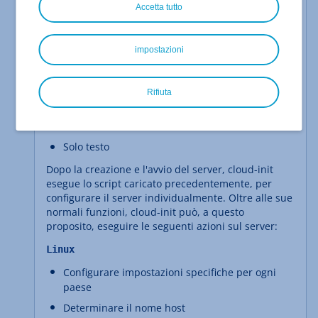
Accetta tutto
Cloud Config
Script shell
impostazioni
Solo testo
Windows
Rifiuta
Script Powershell
Script a riga di comando
Solo testo
Dopo la creazione e l'avvio del server, cloud-init
esegue lo script caricato precedentemente, per
configurare il server individualmente. Oltre alle sue
normali funzioni, cloud-init può, a questo
proposito, eseguire le seguenti azioni sul server:
Linux
Configurare impostazioni specifiche per ogni
paese
Determinare il nome host