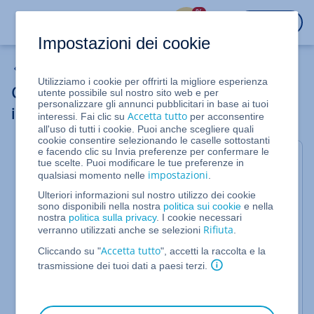
%
ACCEDI
Impostazioni dei cookie
Server cloud
Utilizziamo i cookie per offrirti la migliore esperienza
Configurare un server con cloud-init:
utente possibile sul nostro sito web e per
personalizzare gli annunci pubblicitari in base ai tuoi
informazioni generali
Accetta tutto
interessi. Fai clic su
per acconsentire
all'uso di tutti i cookie. Puoi anche scegliere quali
cookie consentire selezionando le caselle sottostanti
e facendo clic su Invia preferenze per confermare le
Cloud-Init è un software gratuito, disponibile con la
tue scelte. Puoi modificare le tue preferenze in
impostazioni
qualsiasi momento nelle
.
licenza GNU General Public License (GNU GPLv3).
Questo software può elaborare ed eseguire script,
Ulteriori informazioni sul nostro utilizzo dei cookie
sono disponibili nella nostra
politica sui cookie
e nella
che possono essere caricati sul Cloud Panel, prima
nostra
politica sulla privacy
. I cookie necessari
della creazione del server, nella sezione
>
Server
Rifiuta
verranno utilizzati anche se selezioni
.
>
>
Crea
Altre impostazioni
Accetta tutto
Cliccando su "
", accetti la raccolta e la
. A questo proposito
Cloud-Init User Data
trasmissione dei tuoi dati a paesi terzi.
possono essere elaborati i seguenti tipi di script:
Linux