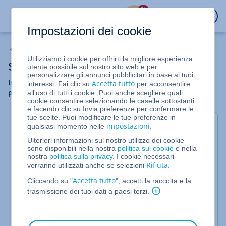
%
ACCEDI
Impostazioni dei cookie
Infrastruttura Server & Cloud
Utilizziamo i cookie per offrirti la migliore esperienza
Server cloud
utente possibile sul nostro sito web e per
personalizzare gli annunci pubblicitari in base ai tuoi
In questa categoria puoi trovare informazioni e assistenza
Accetta tutto
interessi. Fai clic su
per acconsentire
per aiutarti a configurare e gestire il tuo Server Cloud.
all'uso di tutti i cookie. Puoi anche scegliere quali
cookie consentire selezionando le caselle sottostanti
e facendo clic su Invia preferenze per confermare le
tue scelte. Puoi modificare le tue preferenze in
Informazioni generali
impostazioni
qualsiasi momento nelle
.
Ulteriori informazioni sul nostro utilizzo dei cookie
sono disponibili nella nostra
politica sui cookie
e nella
Migrazione tecnica dei Server Cloud su una
nostra
politica sulla privacy
. I cookie necessari
nuova piattaforma
Rifiuta
verranno utilizzati anche se selezioni
.
Accetta tutto
Il meccanismo di difesa DDoS di IONOS
Cliccando su "
", accetti la raccolta e la
trasmissione dei tuoi dati a paesi terzi.
Servizi inclusi nell'assistenza per i prodotti
server