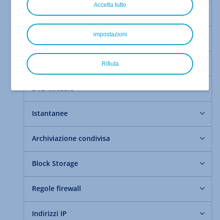
Accetta tutto
Primi passi
impostazioni
Amministrazione del server
Immagini
Rifiuta
DVD virtuale
Istantanee
Archiviazione condivisa
Block Storage
Regole firewall
Indirizzi IP