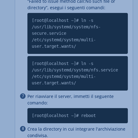
“
Failed to issue method call:No such file or
directory
”, esegui i seguenti comandi:
[root@localhost ~]# ln -s
/usr/lib/systemd/system/nfs-
secure.service
/etc/systemd/system/multi-
user.target.wants/
[root@localhost ~]# ln -s
/usr/lib/systemd/system/nfs.service
/etc/systemd/system/multi-
user.target.wants/
Per riavviare il server, immetti il seguente
comando:
[root@localhost ~]# reboot
Crea la directory in cui integrare l'archiviazione
condivisa.