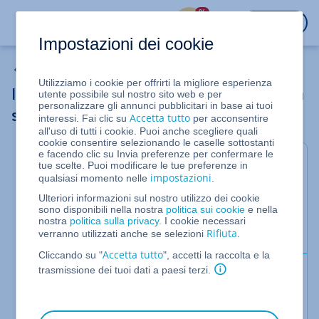
%
ACCEDI
Impostazioni dei cookie
Integrare un'archiviazione condivisa su un server
Utilizziamo i cookie per offrirti la migliore esperienza
Integrare un'archiviazione condivisa su un
utente possibile sul nostro sito web e per
personalizzare gli annunci pubblicitari in base ai tuoi
server (AlmaLinux 8 e Rocky Linux 8)
Accetta tutto
interessi. Fai clic su
per acconsentire
all'uso di tutti i cookie. Puoi anche scegliere quali
cookie consentire selezionando le caselle sottostanti
e facendo clic su Invia preferenze per confermare le
Per Server Cloud e Server Dedicati gestiti nel Cloud
tue scelte. Puoi modificare le tue preferenze in
Panel
impostazioni
qualsiasi momento nelle
.
Per integrare l'archiviazione condivisa in un server
Ulteriori informazioni sul nostro utilizzo dei cookie
sono disponibili nella nostra
politica sui cookie
e nella
su cui è installato AlmaLinux 8 o Rocky Linux 8,
nostra
politica sulla privacy
. I cookie necessari
procedi come segue:
Rifiuta
verranno utilizzati anche se selezioni
.
Accetta tutto
Cliccando su "
", accetti la raccolta e la
trasmissione dei tuoi dati a paesi terzi.
Requisiti
Hai assegnato un indirizzo IP o un dominio
al server.