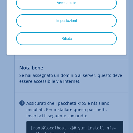
Accetta tutto
Hai impostato le autorizzazioni di accesso
per il server desiderato nella vista
dettagliata dell'archiviazione condivisa.
impostazioni
Hai
scaricato la chiave Kerberos
.
Hai preso nota del percorso NFS.
Rifiuta
Hai effettuato l'accesso al server come
amministratore.
Nota bene
Se hai assegnato un dominio al server, questo deve
essere accessibile via Internet.
Assicurati che i pacchetti krb5 e nfs siano
installati. Per installare questi pacchetti,
inserisci il seguente comando:
[root@localhost ~]# yum install nfs-